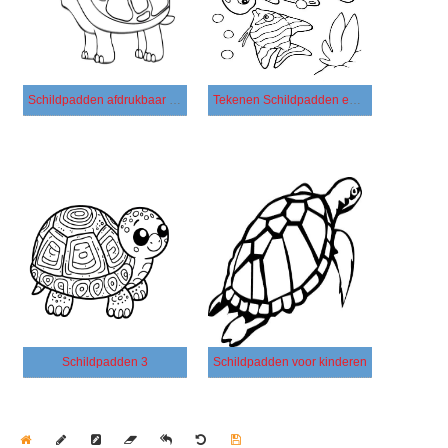
Schildpadden afdrukbaar voor kinderen
Tekenen Schildpadden en vis
Schildpadden 3
Schildpadden voor kinderen