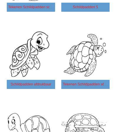
Tekenen Schildpadden schetsen
Schildpadden 5
Schildpadden afdrukbaar
Tekenen Schildpadden afdrukbaar voor kinderen