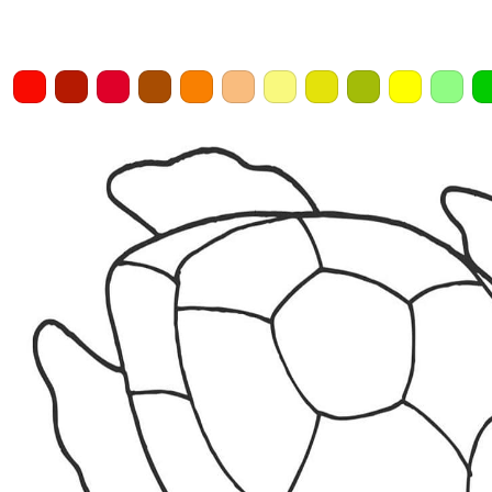
Home
Draw
Pencil
Eraser
Undo
Clear
Save