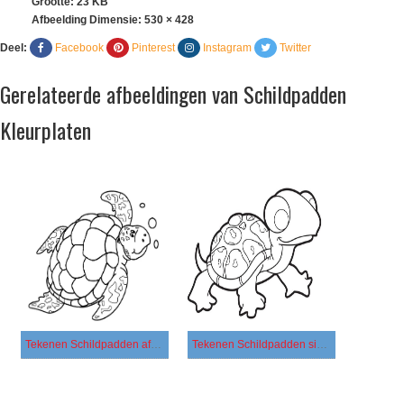
Grootte: 23 KB
Afbeelding Dimensie:
530 × 428
Deel:
Facebook
Pinterest
Instagram
Twitter
Gerelateerde afbeeldingen van Schildpadden
Kleurplaten
Tekenen Schildpadden afdrukbaar voor kinderen
Tekenen Schildpadden simpel