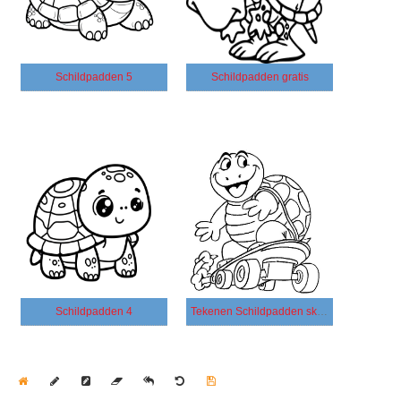
Schildpadden 5
Schildpadden gratis
Schildpadden 4
Tekenen Schildpadden skateboarden
Home
Draw
Pencil
Eraser
Undo
Clear
Save