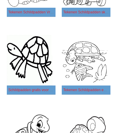
Tekenen Schildpadden Vrolijk
Tekenen Schildpadden skateboarden
Schildpadden gratis voor kinderen
Tekenen Schildpadden en vis