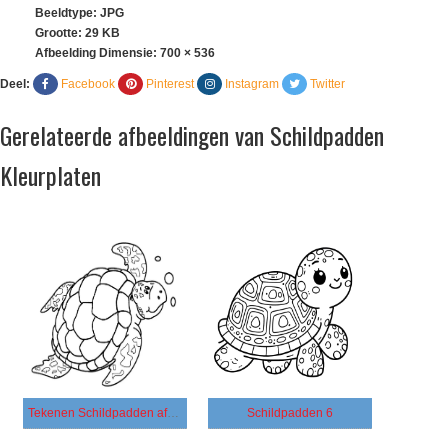
Beeldtype: JPG
Grootte: 29 KB
Afbeelding Dimensie:
700 × 536
Deel:
Facebook
Pinterest
Instagram
Twitter
Gerelateerde afbeeldingen van Schildpadden
Kleurplaten
Tekenen Schildpadden afdrukbaar voor kinderen
Schildpadden 6