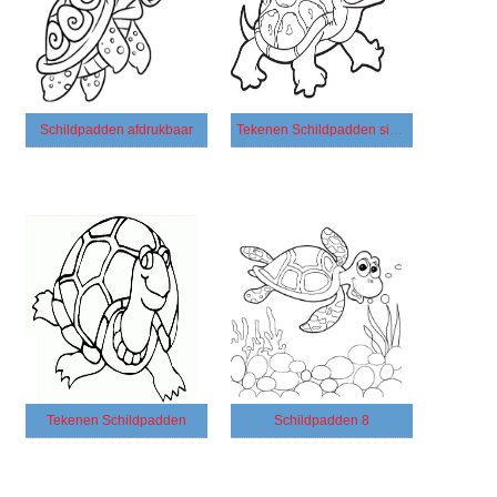
Schildpadden afdrukbaar
Tekenen Schildpadden simpel
Tekenen Schildpadden
Schildpadden 8