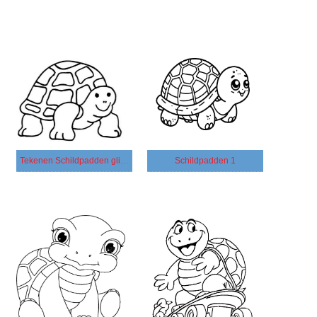
Tekenen Schildpadden glimlachend
Schildpadden 1