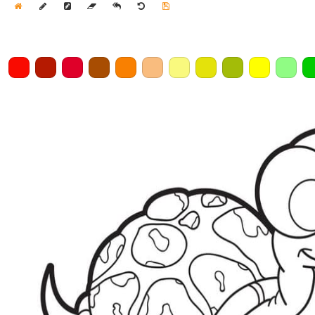
Home
Draw
Pencil
Eraser
Undo
Clear
Save