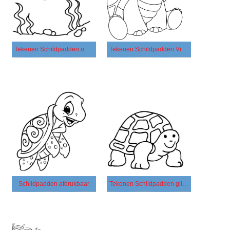
Tekenen Schildpadden onder de zee
Tekenen Schildpadden Vrolijk
Schildpadden afdrukbaar
Tekenen Schildpadden glimlachend