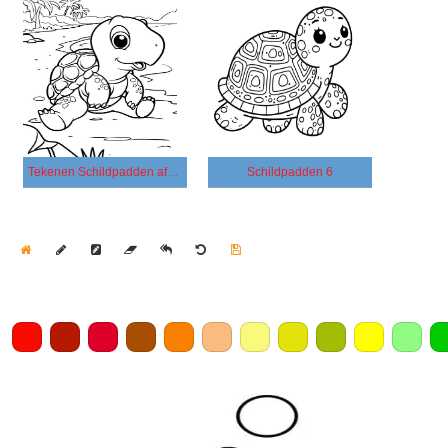
Tekenen Schildpadden afdrukbaar
Schildpadden 6
Home
Draw
Pencil
Eraser
Undo
Clear
Save