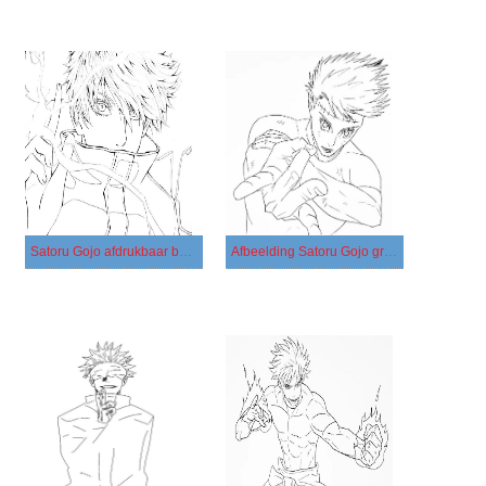
Satoru Gojo afdrukbaar basis
Afbeelding Satoru Gojo gratis afdrukbaar