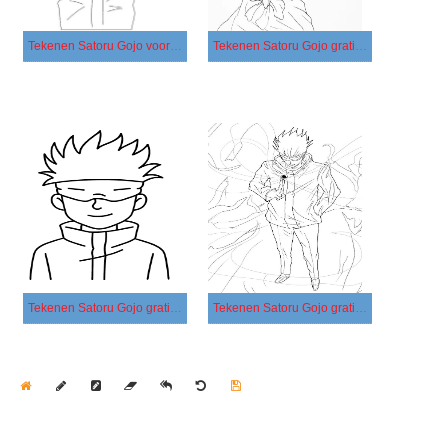
Tekenen Satoru Gojo voor kinderen
Tekenen Satoru Gojo gratis afdrukbaar eenvoudig
Tekenen Satoru Gojo gratis basis
Tekenen Satoru Gojo gratis afdrukbaar
Home
Draw
Pencil
Eraser
Undo
Clear
Save