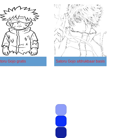
toru Gojo gratis
Satoru Gojo afdrukbaar basis