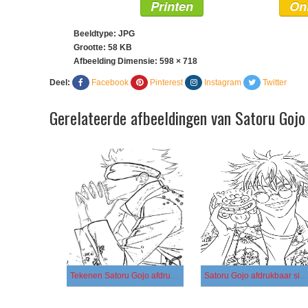
Printen
On
Beeldtype: JPG
Grootte: 58 KB
Afbeelding Dimensie:
598 × 718
Deel:
Facebook
Pinterest
Instagram
Twitter
Gerelateerde afbeeldingen van Satoru Gojo
Tekenen Satoru Gojo afdrukbaar basis
Satoru Gojo afdrukbaar simpel