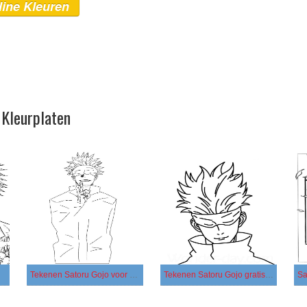
line Kleuren
 Kleurplaten
Tekenen Satoru Gojo voor kinderen
Tekenen Satoru Gojo gratis simpel