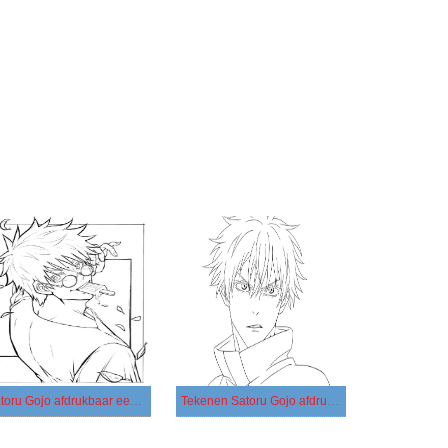
Satoru Gojo afdrukbaar eenvoudig
Tekenen Satoru Gojo afdrukbaar voor kinderen