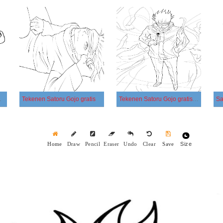
aar basis
Tekenen Satoru Gojo gratis
Tekenen Satoru Gojo gratis afdrukbaar
Sa
Size
Home
Draw
Pencil
Eraser
Undo
Clear
Save