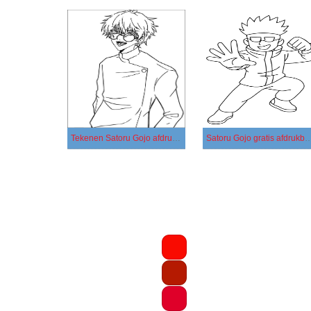
Tekenen Satoru Gojo afdrukbaar
Satoru Gojo gratis afdrukb