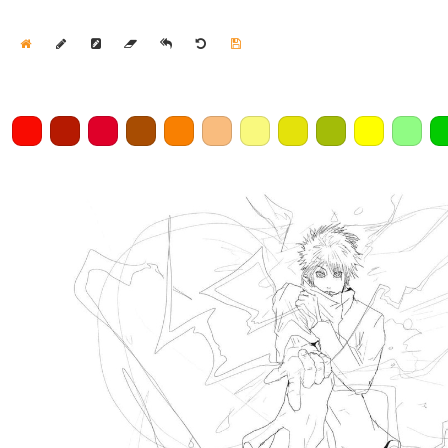
Home
Draw
Pencil
Eraser
Undo
Clear
Save