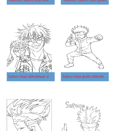
Satoru Gojo afdrukbaar simpel
Satoru Gojo gratis afdrukbaar eenvoudig