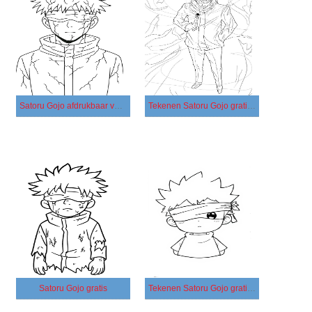
Satoru Gojo afdrukbaar voor kinderen
Tekenen Satoru Gojo gratis afdrukbaar
Satoru Gojo gratis
Tekenen Satoru Gojo gratis afdrukbaar simpel