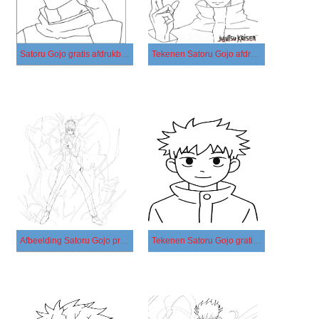
Satoru Gojo gratis afdrukbaar voor kinderen
Tekenen Satoru Gojo afdrukbaar eenvoudig
Afbeelding Satoru Gojo printbaar
Tekenen Satoru Gojo gratis afdrukbaar basis