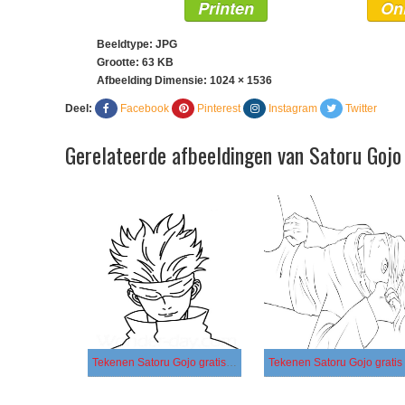
Printen
On
Beeldtype: JPG
Grootte: 63 KB
Afbeelding Dimensie:
1024 × 1536
Deel:
Facebook
Pinterest
Instagram
Twitter
Gerelateerde afbeeldingen van Satoru Gojo
Tekenen Satoru Gojo gratis simpel
Tekenen Satoru Gojo gratis