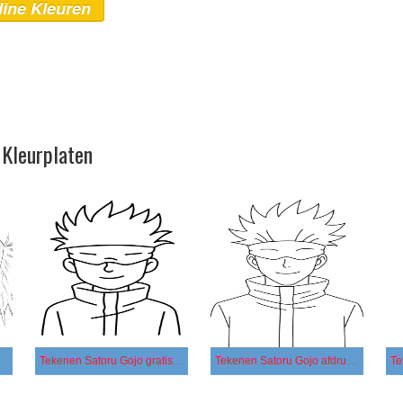
line Kleuren
 Kleurplaten
Tekenen Satoru Gojo gratis basis
Tekenen Satoru Gojo afdrukbaar simpel