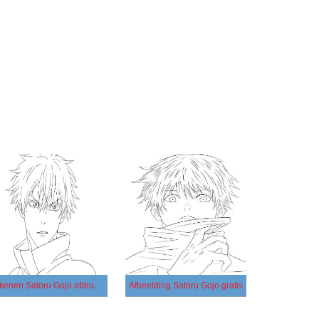
Tekenen Satoru Gojo afdrukbaar voor kinderen
Afbeelding Satoru Gojo gratis