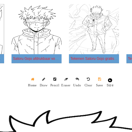
or kinderen
Satoru Gojo afdrukbaar voor kinderen
Tekenen Satoru Gojo gratis afdrukbaar
Size
Home
Draw
Pencil
Eraser
Undo
Clear
Save