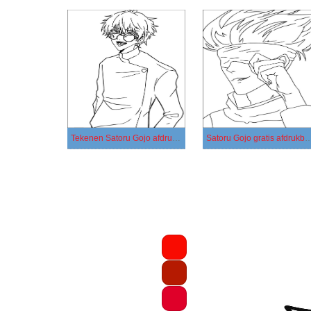
Tekenen Satoru Gojo afdrukbaar
Satoru Gojo gratis afdrukbaar vo