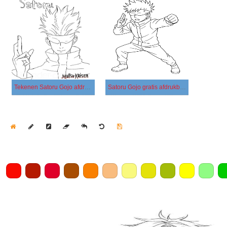
Tekenen Satoru Gojo afdrukbaar eenvoudig
Satoru Gojo gratis afdrukbaar eenvoudig
Home
Draw
Pencil
Eraser
Undo
Clear
Save