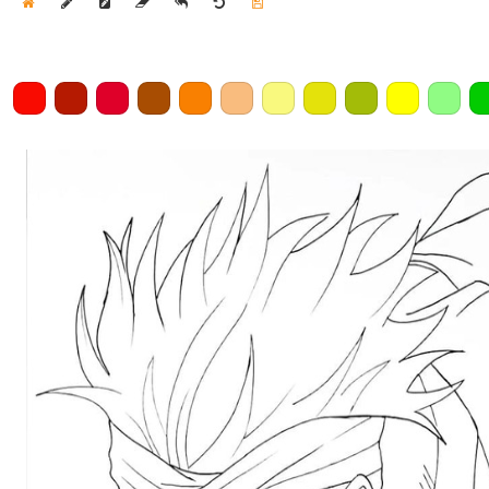
Home
Draw
Pencil
Eraser
Undo
Clear
Save