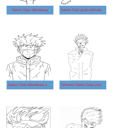
Satoru Gojo afdrukbaar
Satoru Gojo gratis afdrukbaar basis
Satoru Gojo afdrukbaar voor kinderen
Tekenen Satoru Gojo voor kinderen