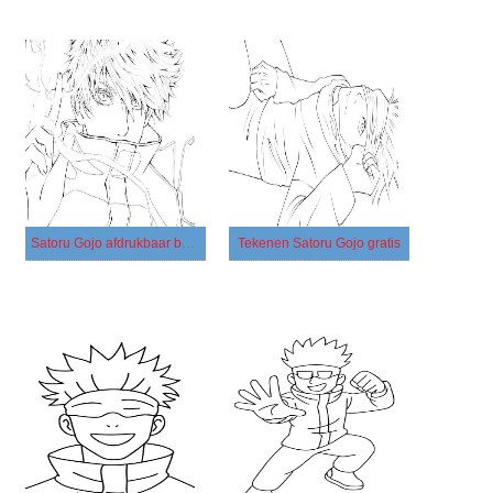
Satoru Gojo afdrukbaar basis
Tekenen Satoru Gojo gratis