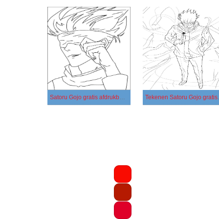
Satoru Gojo gratis afdrukbaar voor kinderen
Tekenen S