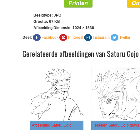
Printen
On
Beeldtype: JPG
Grootte: 67 KB
Afbeelding Dimensie:
1024 × 1536
Deel:
Facebook
Pinterest
Instagram
Twitter
Gerelateerde afbeeldingen van Satoru Gojo
Afbeelding Satoru Gojo
Tekenen S