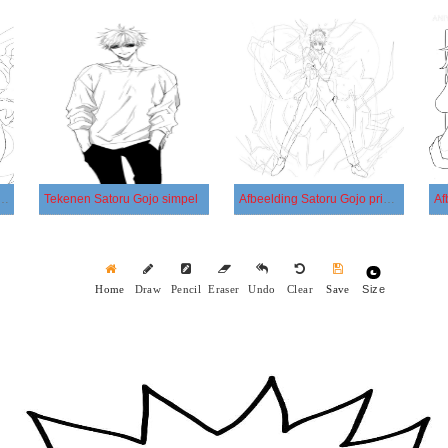
atoru Gojo gratis afdrukbaar
Tekenen Satoru Gojo simpel
Afbeelding Satoru Gojo printbaar
Size
Home
Draw
Pencil
Eraser
Undo
Clear
Save