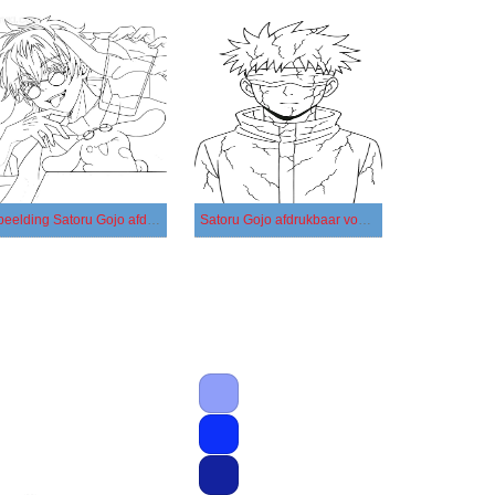
Afbeelding Satoru Gojo afdrukbaar
Satoru Gojo afdrukbaar voor kinderen