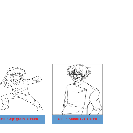
Satoru Gojo gratis afdrukbaar eenvoudig
Tekenen Satoru Gojo afdrukbaar