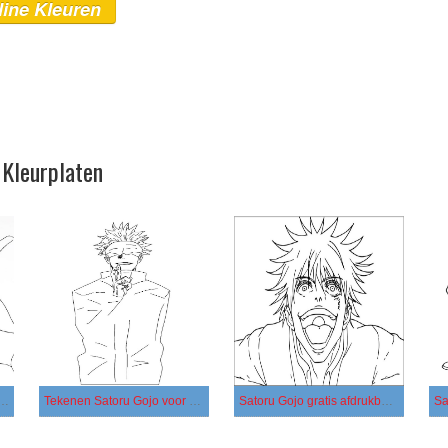
line Kleuren
 Kleurplaten
atoru Gojo gratis eenvoudig
Tekenen Satoru Gojo voor kinderen
Satoru Gojo gratis afdrukbaar simpel