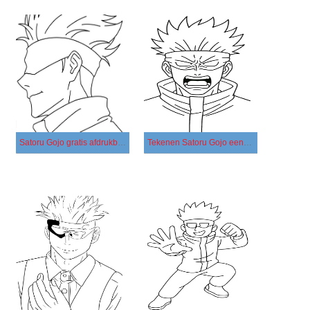
Satoru Gojo gratis afdrukbaar
Tekenen Satoru Gojo eenvoudig