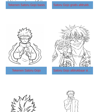
Tekenen Satoru Gojo basis
Satoru Gojo gratis afdrukbaar basis
Tekenen Satoru Gojo
Satoru Gojo afdrukbaar simpel