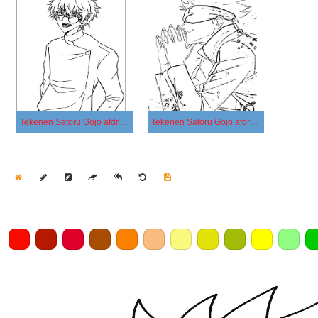
Tekenen Satoru Gojo afdrukbaar
Tekenen Satoru Gojo afdrukbaar basis
Home
Draw
Pencil
Eraser
Undo
Clear
Save