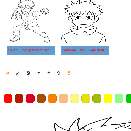
Satoru Gojo gratis afdrukbaar eenvoudig
Tekenen Satoru Gojo gratis afdrukbaar basis
Home
Draw
Pencil
Eraser
Undo
Clear
Save