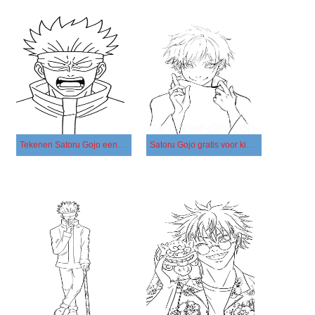
Tekenen Satoru Gojo eenvoudig
Satoru Gojo gratis voor kinderen