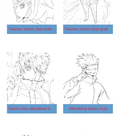
Tekenen Satoru Gojo gratis eenvoudig
Tekenen Satoru Gojo gratis afdrukbaar
Satoru Gojo afdrukbaar basis
Afbeelding Satoru Gojo