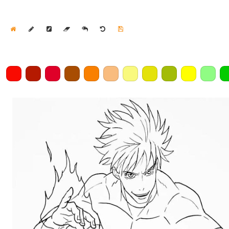
Home
Draw
Pencil
Eraser
Undo
Clear
Save