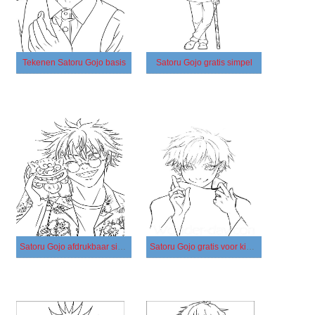
Tekenen Satoru Gojo basis
Satoru Gojo gratis simpel
Satoru Gojo afdrukbaar simpel
Satoru Gojo gratis voor kinderen