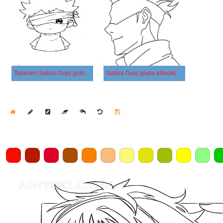
Tekenen Satoru Gojo gratis afdrukbaar simpel
Satoru Gojo gratis afdrukbaar
Home
Draw
Pencil
Eraser
Undo
Clear
Save