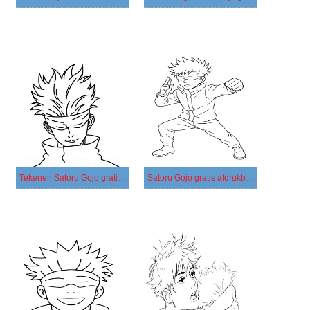
Tekenen Satoru Gojo gratis simpel
Satoru Gojo gratis afdrukbaar eenvoudig