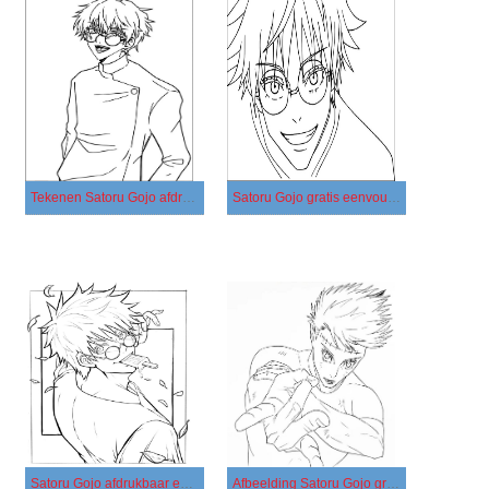
Tekenen Satoru Gojo afdrukbaar
Satoru Gojo gratis eenvoudig
Satoru Gojo afdrukbaar eenvoudig
Afbeelding Satoru Gojo gratis afdrukbaar