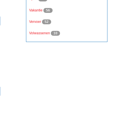
Vakantie
56
Vervoer
52
Volwassenen
10