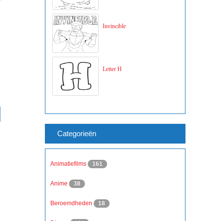
Invincible
Letter H
Categorieën
Animatiefilms
161
Anime
38
Beroemdheden
18