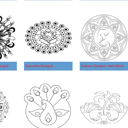
angoli
Ganesha Rangoli
Indiase Rangoli- met olifant