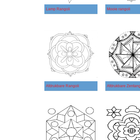
Lamp Rangoli
Mooie rangoli
Afdrukbare Rangoli