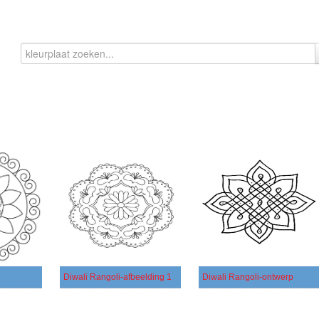
Diwali Rangoli-afbeelding 1
Diwali Rangoli-ontwerp