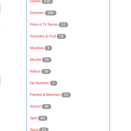
Dieren
120
Diversen
265
Films & TV Series
53
Groenten & Fruit
18
Mandala
9
Muziek
20
Natuur
18
Op Nummer
7
Planten & Bloemen
23
School
36
Spel
66
Sport
25