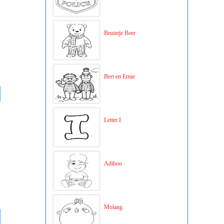
Bruintje Beer
Bert en Ernie
Letter I
Adiboo
Molang