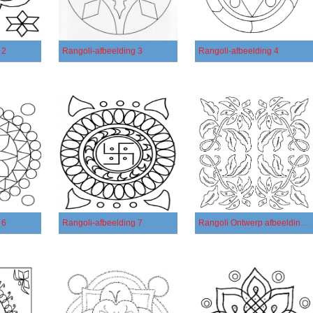
 2
Rangoli-afbeelding 3
Rangoli-afbeelding 4
 6
Rangoli-afbeelding 7
Rangoli Ontwerp afbeelding 1