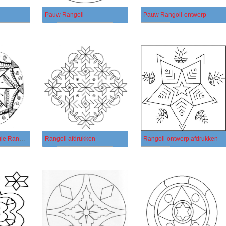
Pauw Rangoli
Pauw Rangoli-ontwerp
Afdrukbare Zentangle Rangoli
Rangoli afdrukken
Rangoli-ontwerp afdrukken