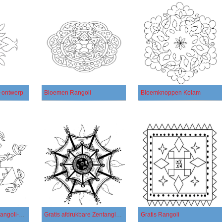
-ontwerp
Bloemen Rangoli
Bloemknoppen Kolam
Gratis afdrukbaar Rangoli-ontwerp
Gratis afdrukbare Zentangle Rangoli
Gratis Rangoli