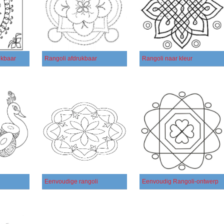
ukbaar
Rangoli afdrukbaar
Rangoli naar kleur
Eenvoudige rangoli
Eenvoudig Rangoli-ontwerp