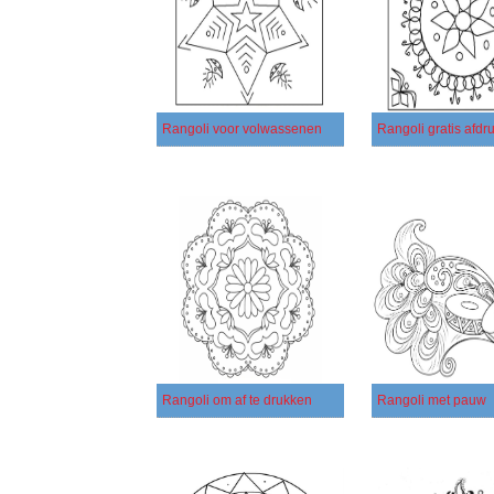
Rangoli voor volwassenen
Rangoli gratis afdr
Rangoli om af te drukken
Rangoli met pauw