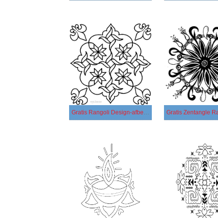
Gratis Rangoli Design-afbeelding 2
Gratis Zentangle R