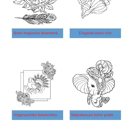
Boho magische bloemenkroon
Elegante boho-chic
Vrijgevochten toevluchtsoordvogel
Majestueuze boho gratie olifant