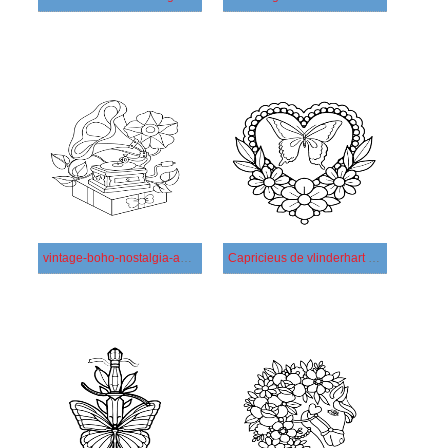
vintage-boho-nostalgia-audio-old-speaker-coloring-page
Capricieus de vlinderhart van de boholiefde