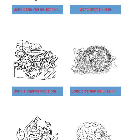
Boho dans van de sprinkhaan
Boho dromen veer
Boho elegantie kopje parel bloem
Boho bloemen gelukzaligheid bloem