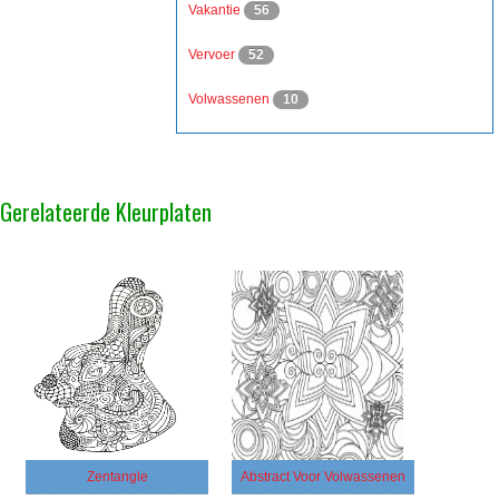
Vakantie
56
Vervoer
52
Volwassenen
10
Gerelateerde Kleurplaten
Zentangle
Abstract Voor Volwassenen