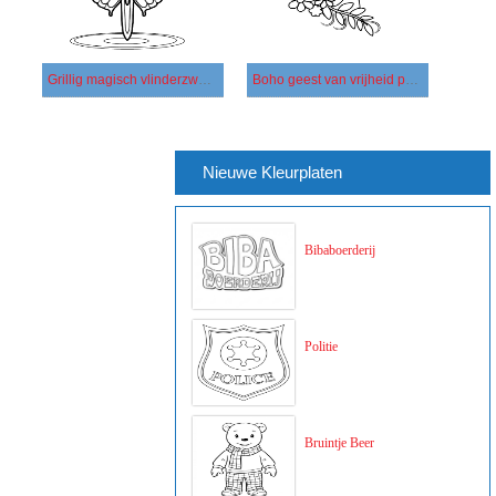
Grillig magisch vlinderzwaard
Boho geest van vrijheid paard
Nieuwe Kleurplaten
Bibaboerderij
Politie
Bruintje Beer