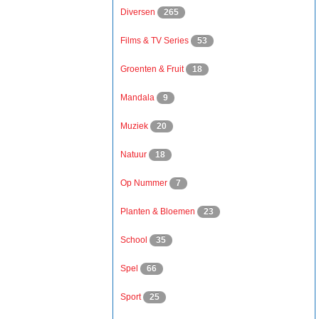
Diversen
265
Films & TV Series
53
Groenten & Fruit
18
Mandala
9
Muziek
20
Natuur
18
Op Nummer
7
Planten & Bloemen
23
School
35
Spel
66
Sport
25