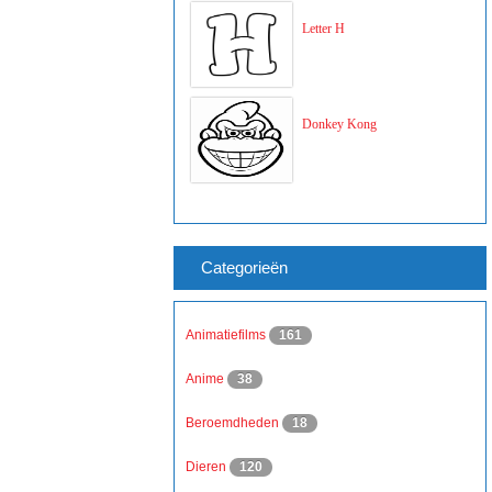
Letter H
Donkey Kong
Categorieën
Animatiefilms
161
Anime
38
Beroemdheden
18
Dieren
120