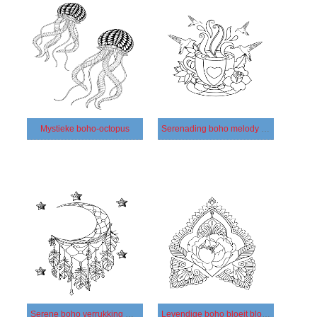
Mystieke boho-octopus
Serenading boho melody cup vogel
Serene boho verrukking maan sterveer
Levendige boho bloeit bloem