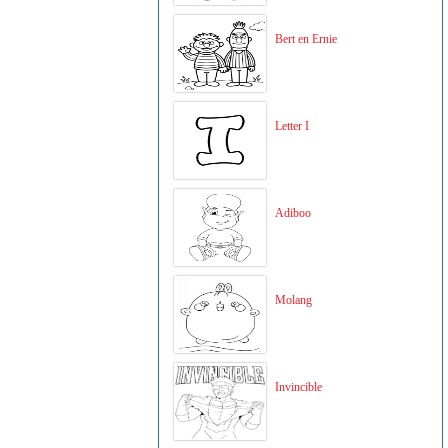
Bert en Ernie
Letter I
Adiboo
Molang
Invincible