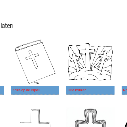
platen
Kruis op de Bijbel
Drie kruizen
No