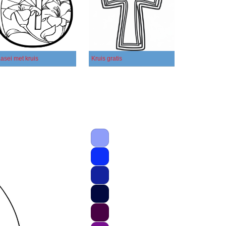
asei met kruis
Kruis gratis