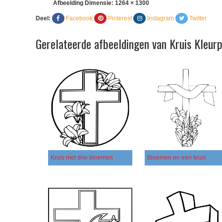
Afbeelding Dimensie:
1264 × 1300
Deel:
Facebook
Pinterest
Instagram
Twitter
Gerelateerde afbeeldingen van Kruis Kleur
Kruis met drie bloemen
Bloemen en een kruis