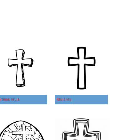
rmaal kruis
Kruis vrij