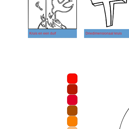
Kruis en een duif
Driedimensionaal kruis