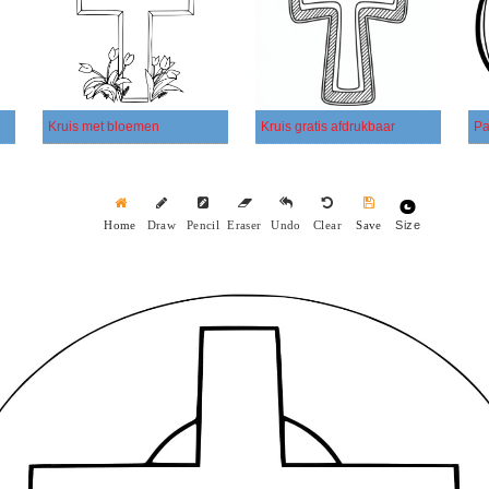
Kruis met bloemen
Kruis gratis afdrukbaar
Pa
Size
Home
Draw
Pencil
Eraser
Undo
Clear
Save