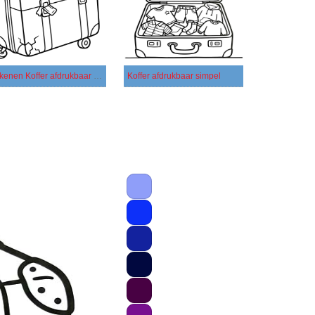
Tekenen Koffer afdrukbaar eenvoudig
Koffer afdrukbaar simpel