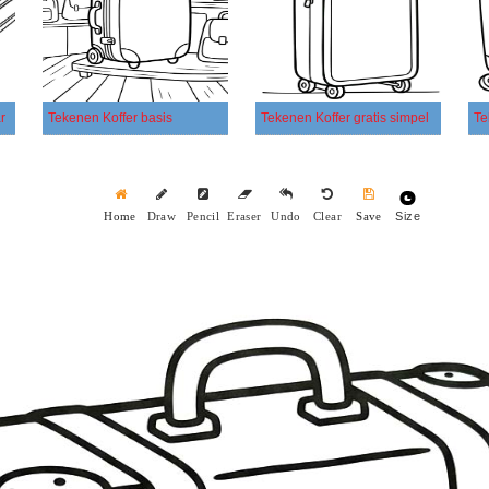
r
Tekenen Koffer basis
Tekenen Koffer gratis simpel
Size
Home
Draw
Pencil
Eraser
Undo
Clear
Save