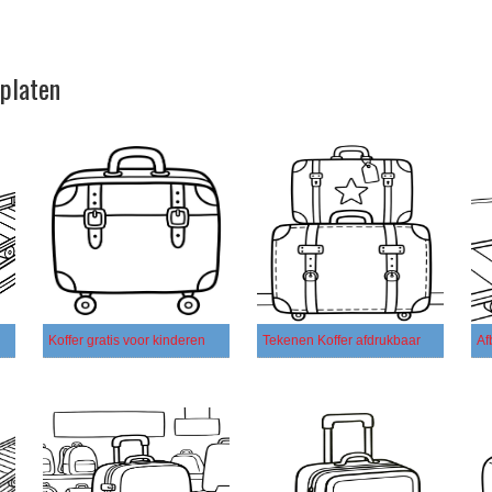
rplaten
Koffer gratis voor kinderen
Tekenen Koffer afdrukbaar
Af