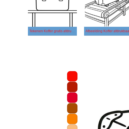
Tekenen Koffer gratis afdrukbaar simpel
Afbeelding Koffer afdrukbaa