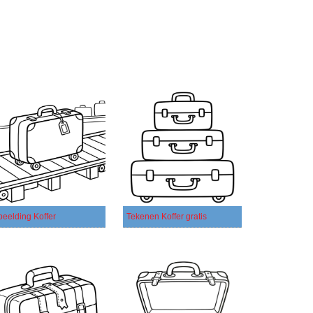
beelding Koffer
Tekenen Koffer gratis