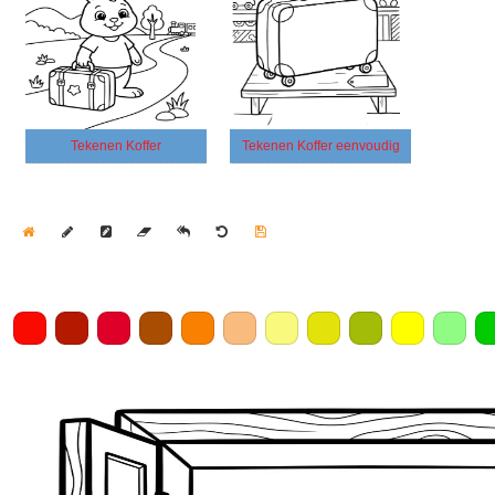
Tekenen Koffer
Tekenen Koffer eenvoudig
Home
Draw
Pencil
Eraser
Undo
Clear
Save