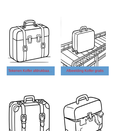
Tekenen Koffer afdrukbaar basis
Afbeelding Koffer gratis