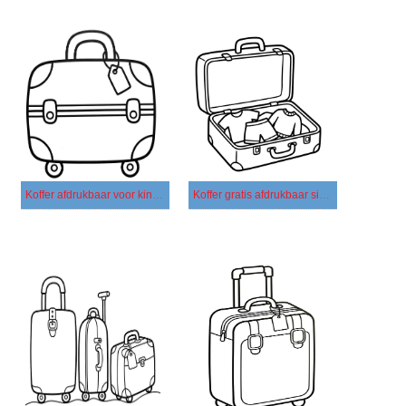
Koffer afdrukbaar voor kinderen
Koffer gratis afdrukbaar simpel