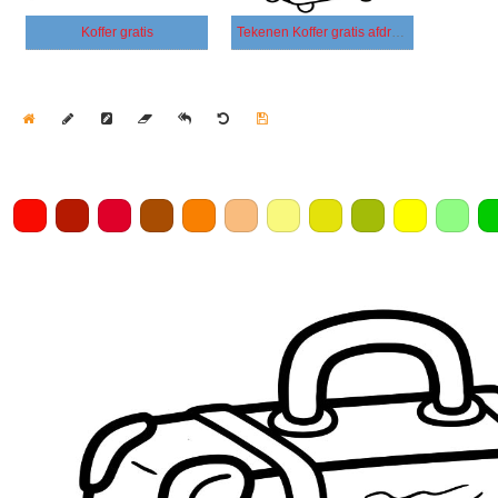
Koffer gratis
Tekenen Koffer gratis afdrukbaar
Home
Draw
Pencil
Eraser
Undo
Clear
Save