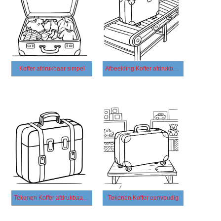
Koffer afdrukbaar simpel
Afbeelding Koffer afdrukbaar
Tekenen Koffer afdrukbaar basis
Tekenen Koffer eenvoudig