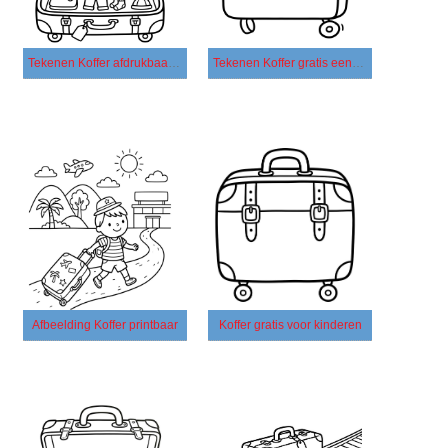
Tekenen Koffer afdrukbaar simpel
Tekenen Koffer gratis eenvoudig
Afbeelding Koffer printbaar
Koffer gratis voor kinderen