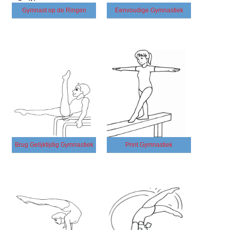
Gymnast op de Ringen
Eenvoudige Gymnastiek
Brug Gelijktijdig Gymnastiek
Print Gymnastiek