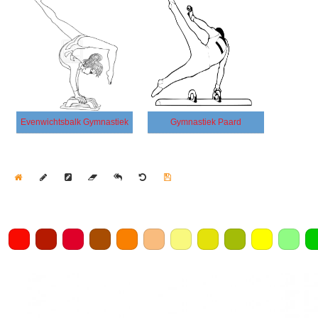
Evenwichtsbalk Gymnastiek
Gymnastiek Paard
Home
Draw
Pencil
Eraser
Undo
Clear
Save