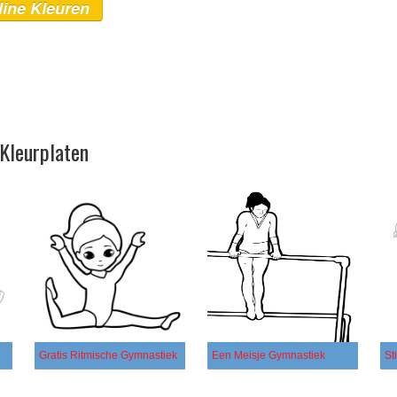
line Kleuren
Kleurplaten
Gratis Ritmische Gymnastiek
Een Meisje Gymnastiek
St