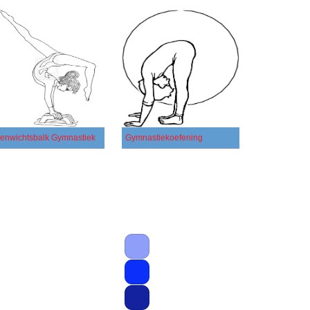
enwichtsbalk Gymnastiek
Gymnastiekoefening