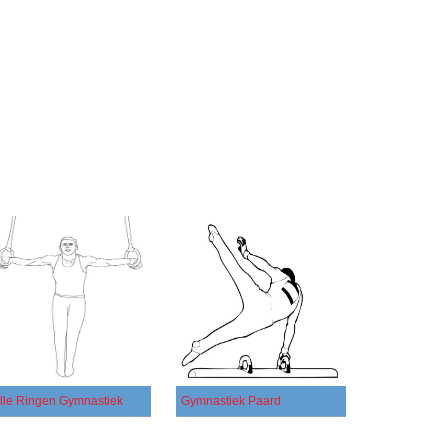
ille Ringen Gymnastiek
Gymnastiek Paard