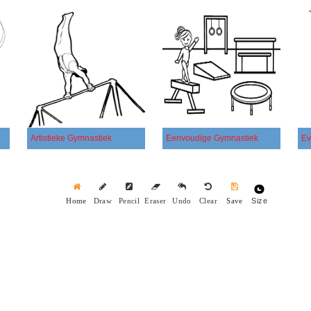
Artistieke Gymnastiek
Eenvoudige Gymnastiek
Ev
Size
Home
Draw
Pencil
Eraser
Undo
Clear
Save