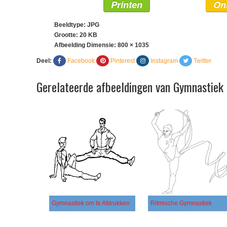
Printen
On
Beeldtype: JPG
Grootte: 20 KB
Afbeelding Dimensie:
800 × 1035
Deel:
Facebook
Pinterest
Instagram
Twitter
Gerelateerde afbeeldingen van Gymnastiek 
Gymnastiek om te Afdrukken
Ritmische Gymnastiek