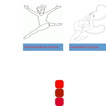
Eenvoudig Meisje Gymnastiek
Gymnastiek Gratis jpg