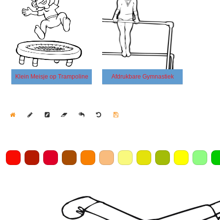
Klein Meisje op Trampoline
Afdrukbare Gymnastiek
Home
Draw
Pencil
Eraser
Undo
Clear
Save