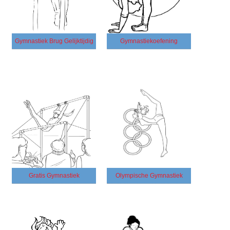
Gymnastiek Brug Gelijktijdig
Gymnastiekoefening
Gratis Gymnastiek
Olympische Gymnastiek