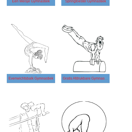
Een Meisje Gymnastiek
Springtoestel Gymnastiek
Evenwichtsbalk Gymnastiek
Gratis Afdrukbare Gymnastiek