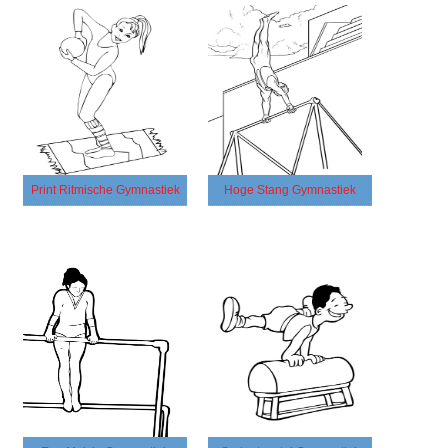
Print Ritmische Gymnastiek
Hoge Stang Gymnastiek