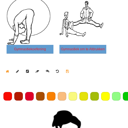
Gymnastiekoefening
Gymnastiek om te Afdrukken
Home
Draw
Pencil
Eraser
Undo
Clear
Save