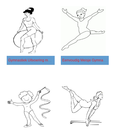
Gymnastiek Uitvoering met een Hoepel
Eenvoudig Meisje Gymnastiek