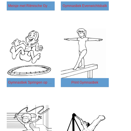
Meisje met Ritmische Gymnastiek
Gymnastiek Evenwichtsbalk
Gymnastiek Springen op Trampoline
Print Gymnastiek