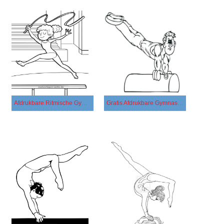
Afdrukbare Ritmische Gymnastiek
Gratis Afdrukbare Gymnastiek