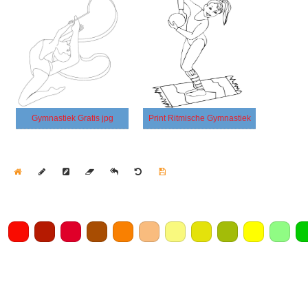
Gymnastiek Gratis jpg
Print Ritmische Gymnastiek
Home
Draw
Pencil
Eraser
Undo
Clear
Save