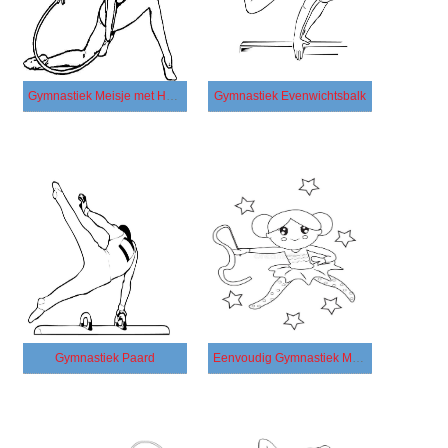
Gymnastiek Meisje met Hoepel
Gymnastiek Evenwichtsbalk
Gymnastiek Paard
Eenvoudig Gymnastiek Meisje