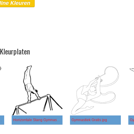
line Kleuren
Kleurplaten
tvoering met een Bal
Horizontale Stang Gymnastiek
Gymnastiek Gratis jpg
Gy