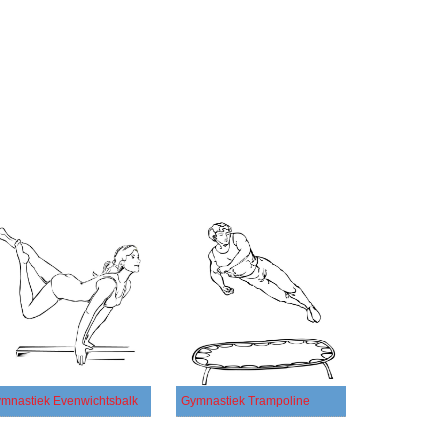
mnastiek Evenwichtsbalk
Gymnastiek Trampoline