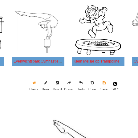
Evenwichtsbalk Gymnastiek Afbeelding
Klein Meisje op Trampoline
Gy
Size
Home
Draw
Pencil
Eraser
Undo
Clear
Save