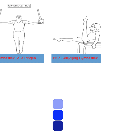
mnastiek Stille Ringen
Brug Gelijktijdig Gymnastiek