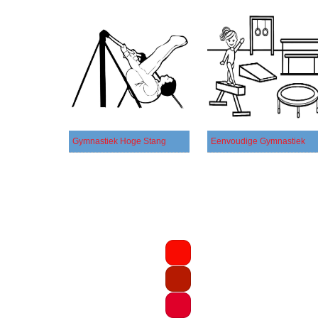
Gymnastiek Hoge Stang
Eenvoudige Gymnastiek