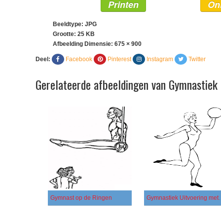
Printen
On
Beeldtype: JPG
Grootte: 25 KB
Afbeelding Dimensie:
675 × 900
Deel:
Facebook
Pinterest
Instagram
Twitter
Gerelateerde afbeeldingen van Gymnastiek 
Gymnast op de Ringen
Gymnastiek Ui