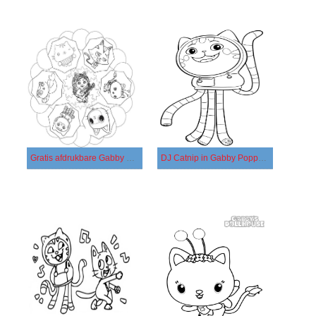
Gratis afdrukbare Gabby Poppenhuis
DJ Catnip in Gabby Poppenhuis