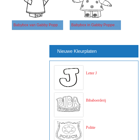
Babybox van Gabby Poppenhuis
Babybox in Gabby Poppenhuis
Nieuwe Kleurplaten
Letter J
Bibaboerderij
Politie