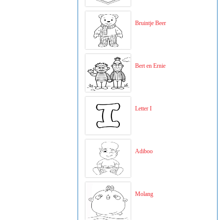
Bruintje Beer
Bert en Ernie
Letter I
Adiboo
Molang