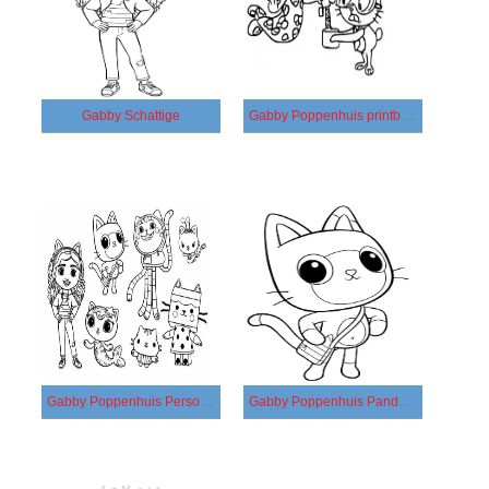
Gabby Schattige
Gabby Poppenhuis printbaar
Gabby Poppenhuis Personages
Gabby Poppenhuis Pandy Paws