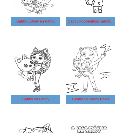
Gabby, Cakey en Pandy
Gabby Poppenhuis babydoos
Gabby en Pandy
Gabby en Pandy Paws