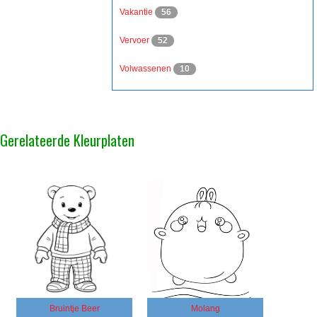
Vakantie
56
Vervoer
52
Volwassenen
10
Gerelateerde Kleurplaten
Bruintje Beer
Molang