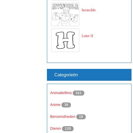
Invincible
Letter H
Categorieën
Animatiefilms
161
Anime
38
Beroemdheden
18
Dieren
120