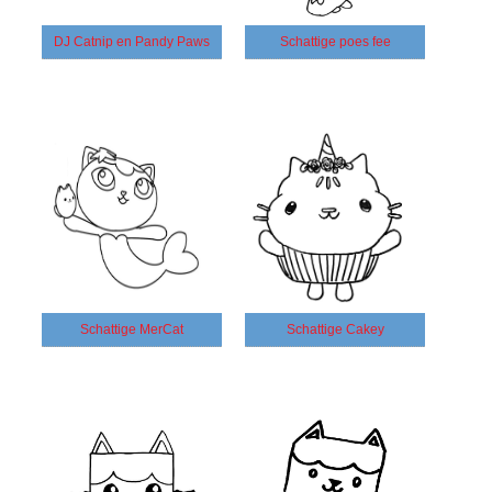
DJ Catnip en Pandy Paws
Schattige poes fee
Schattige MerCat
Schattige Cakey