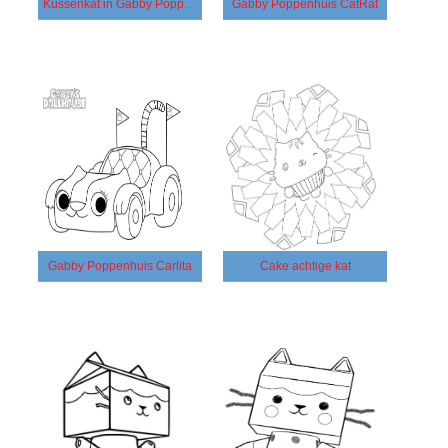
Kussenkat in Gabby Poppenhuis
Gabby Poppenhuis CatRat
Gabby Poppenhuis Carlita
Cake achtige kat