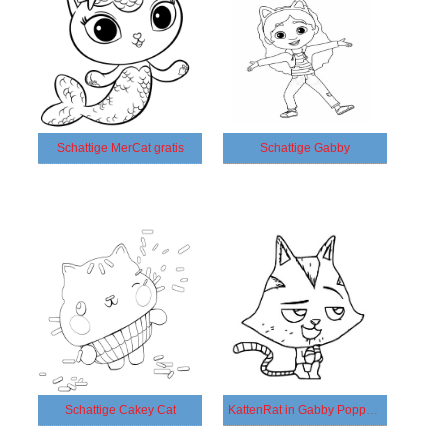
Schattige MerCat gratis
Schattige Gabby
Schattige Cakey Cat
KattenRat in Gabby Poppenhuis