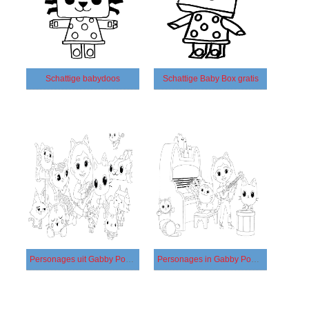
Schattige babydoos
Schattige Baby Box gratis
Personages uit Gabby Poppenhuis
Personages in Gabby Poppenhuis