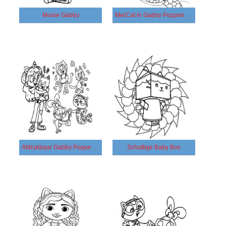
Mooie Gabby
MerCat in Gabby Poppenhuis
Afdrukbaar Gabby Poppenhuis
Schattige Baby Box