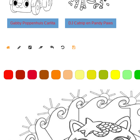
Gabby Poppenhuis Carlita
DJ Catnip en Pandy Paws
Home
Draw
Pencil
Eraser
Undo
Clear
Save