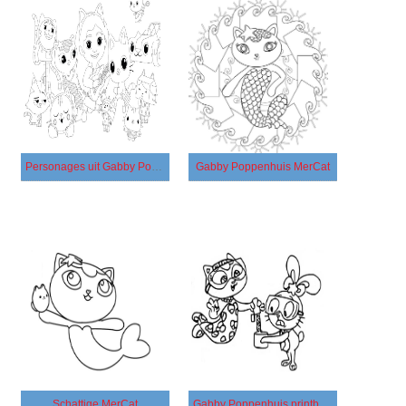
Personages uit Gabby Poppenhuis
Gabby Poppenhuis MerCat
Schattige MerCat
Gabby Poppenhuis printbaar