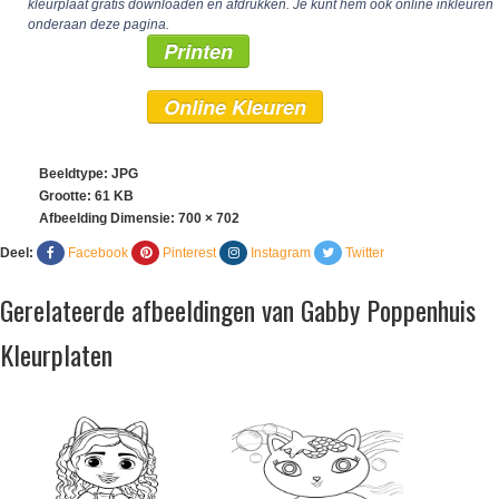
kleurplaat gratis downloaden en afdrukken. Je kunt hem ook online inkleuren
onderaan deze pagina.
Printen
Online Kleuren
Beeldtype: JPG
Grootte: 61 KB
Afbeelding Dimensie:
700 × 702
Deel:
Facebook
Pinterest
Instagram
Twitter
Gerelateerde afbeeldingen van Gabby Poppenhuis
Kleurplaten