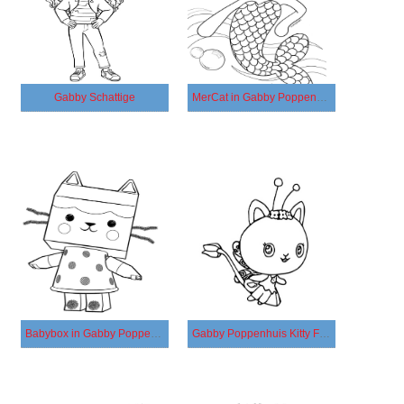
Gabby Schattige
MerCat in Gabby Poppenhuis
Babybox in Gabby Poppenhuis
Gabby Poppenhuis Kitty Fairy