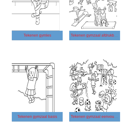
Tekenen gymles
Tekenen gymzaal afdrukbaar
Tekenen gymzaal basis
Tekenen gymzaal eenvoudig