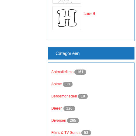
Letter H
Categorieën
Animatiefilms
161
Anime
38
Beroemdheden
18
Dieren
120
Diversen
265
Films & TV Series
53