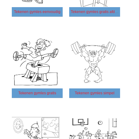
Tekenen gymles eenvoudig
Tekenen gymles gratis afdrukbaar
Tekenen gymles gratis
Tekenen gymles simpel