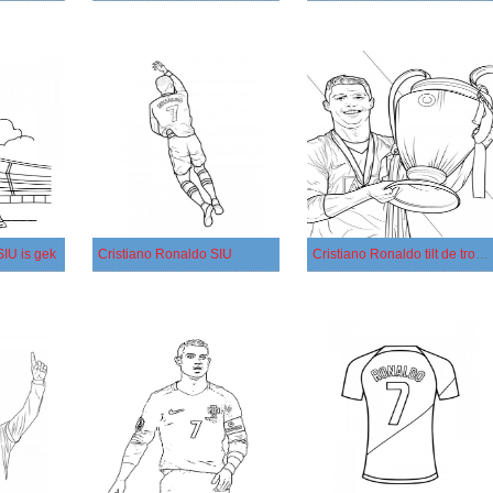
SIU is gek
Cristiano Ronaldo SIU
Cristiano Ronaldo tilt de trofee omhoog