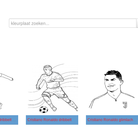
Cristiano Ronaldo dribbelt de bal
Cristiano Ronaldo dribbelt
Cristiano Ronaldo glimlachte vrolijk