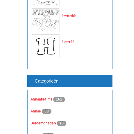
Invincible
Letter H
Categorieën
Animatiefilms
161
Anime
38
Beroemdheden
18