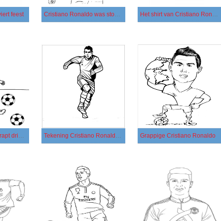
iert feest
Cristiano Ronaldo was stomverbaasd
Het shirt van Cristiano Ronaldo
Cristiano Ronaldo trapt drie ballen
Tekening Cristiano Ronaldo Run
Grappige Cristiano Ronaldo