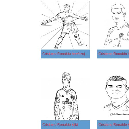
Cristiano Ronaldo heeft zojuist gescoord
Cristiano Ronaldo kijkt
Cristiano Ronaldo