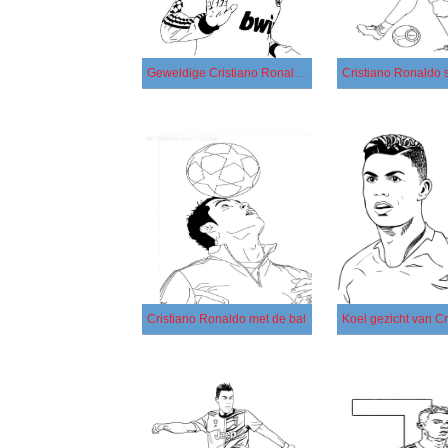
Geweldige Cristiano Ronaldo
Cristiano Ronaldo met de bal