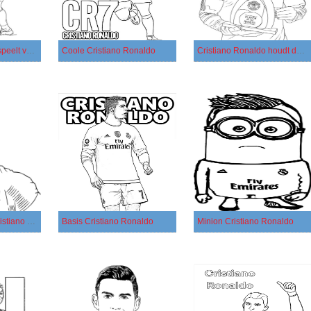
Cristiano Ronaldo speelt voetbal
Coole Cristiano Ronaldo
Cristiano Ronaldo houdt de beker vast
Koel gezicht van Cristiano Ronaldo
Basis Cristiano Ronaldo
Minion Cristiano Ronaldo