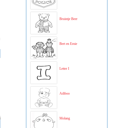
Bruintje Beer
Bert en Ernie
Letter I
Adiboo
Molang