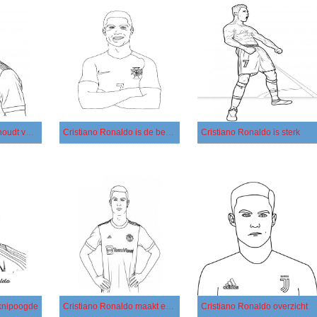
Cristiano Ronaldo houdt van MU
Cristiano Ronaldo is de beste
Cristiano Ronaldo is sterk
 knipoogde
Cristiano Ronaldo maakt een foto
Cristiano Ronaldo overzicht