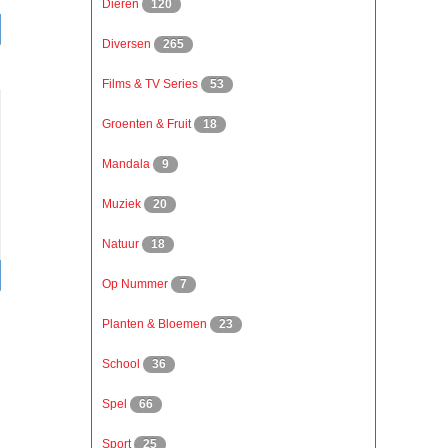
Dieren
120
Diversen
265
Films & TV Series
53
Groenten & Fruit
18
Mandala
9
Muziek
20
Natuur
18
Op Nummer
7
Planten & Bloemen
23
School
36
Spel
66
Sport
25