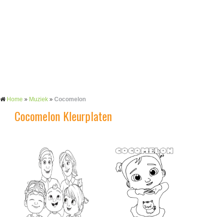
Home
»
Muziek
»
Cocomelon
Cocomelon Kleurplaten