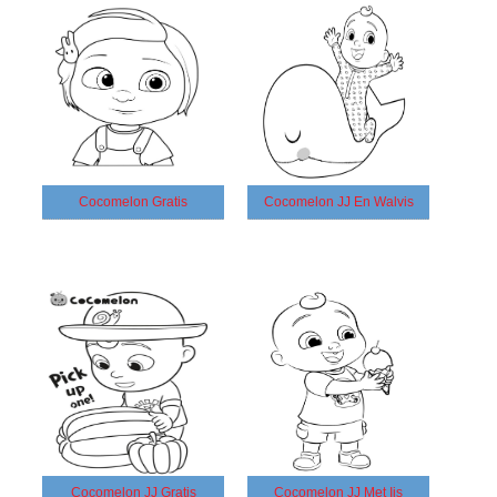
Cocomelon Gratis
Cocomelon JJ En Walvis
Cocomelon JJ Gratis
Cocomelon JJ Met Ijs