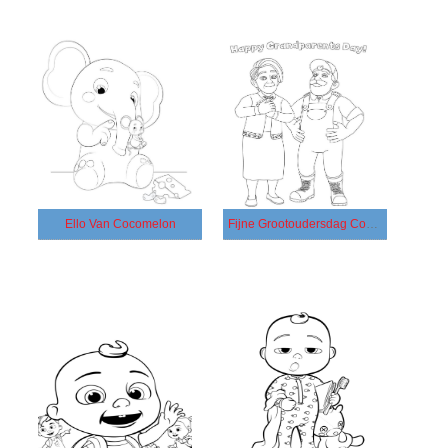
Ello Van Cocomelon
Fijne Grootoudersdag Cocomelon