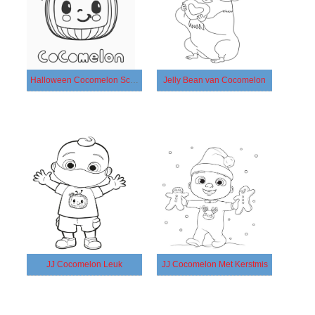
Halloween Cocomelon Schattig
Jelly Bean van Cocomelon
JJ Cocomelon Leuk
JJ Cocomelon Met Kerstmis