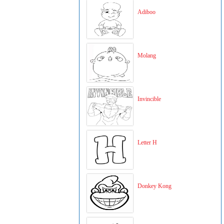
Adiboo
Molang
Invincible
Letter H
Donkey Kong