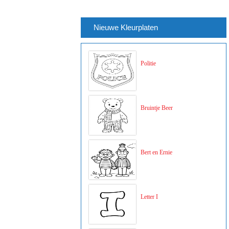
Nieuwe Kleurplaten
Politie
Bruintje Beer
Bert en Ernie
Letter I