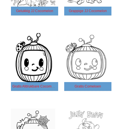
Gelukkig JJ Cocomelon
Grappige JJ Cocomelon
Gratis Afdrukbare Cocomelon
Gratis Comeloen