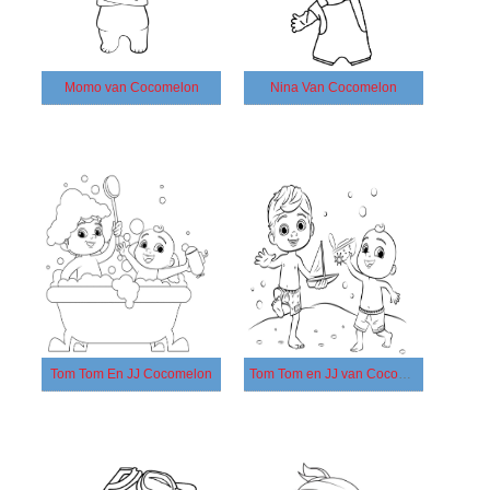
Momo van Cocomelon
Nina Van Cocomelon
Tom Tom En JJ Cocomelon
Tom Tom en JJ van Cocomelon