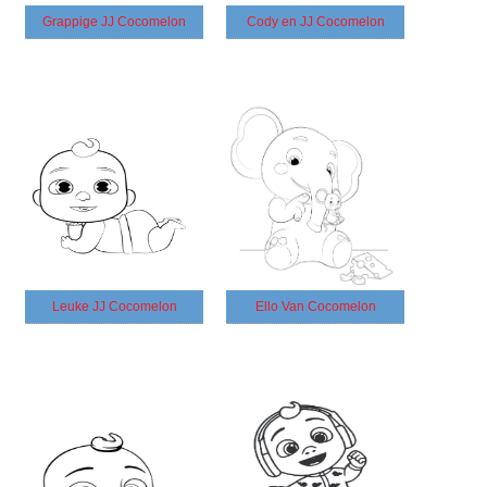
Grappige JJ Cocomelon
Cody en JJ Cocomelon
Leuke JJ Cocomelon
Ello Van Cocomelon