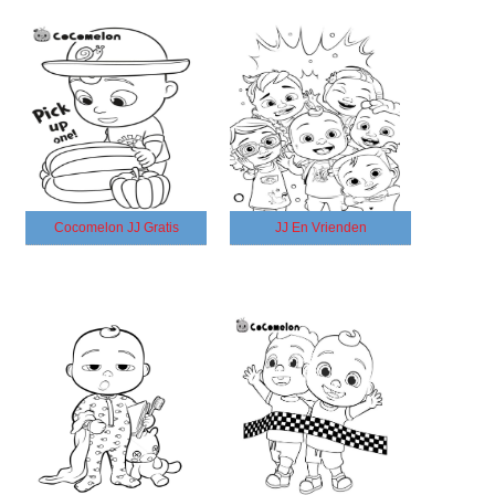
Cocomelon JJ Gratis
JJ En Vrienden