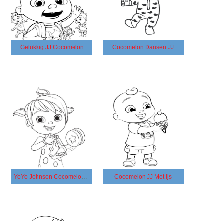
Gelukkig JJ Cocomelon
Cocomelon Dansen JJ
YoYo Johnson Cocomelon Schattig
Cocomelon JJ Met Ijs