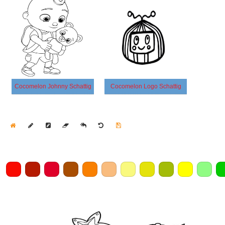
Cocomelon Johnny Schattig
Cocomelon Logo Schattig
Home
Draw
Pencil
Eraser
Undo
Clear
Save