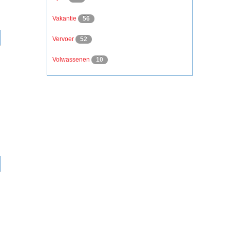
Vakantie
56
Vervoer
52
Volwassenen
10