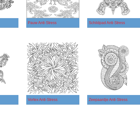
Pauw Anti-Stress
Schildpad Anti-Stress
Vortex Anti-Stress
Zeepaardje Anti-Stress