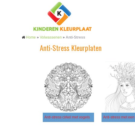
Home
»
Volwassenen
»
Anti-Stress
Anti-Stress Kleurplaten
Anti-stress cirkel met vogels