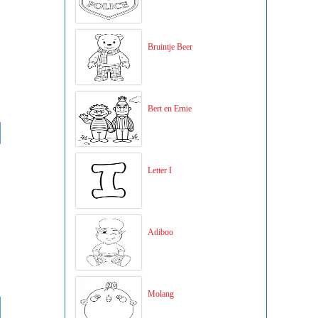
Bruintje Beer
Bert en Ernie
Letter I
Adiboo
Molang