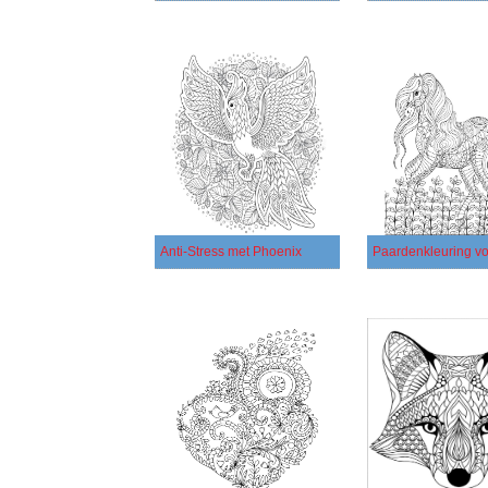
Anti-Stress met Phoenix