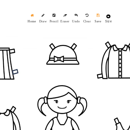
Size
Home
Draw
Pencil
Eraser
Undo
Clear
Save