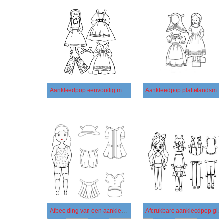
Aankleedpop eenvoudig meisje
Aankleedpop 
Afbeelding van een aankleedpop afdrukken
Afdrukb