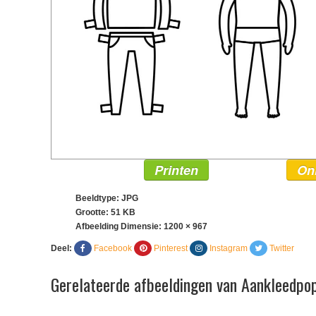
Printen
On
Beeldtype: JPG
Grootte: 51 KB
Afbeelding Dimensie:
1200 × 967
Deel:
Facebook
Pinterest
Instagram
Twitter
Gerelateerde afbeeldingen van Aankleedpo