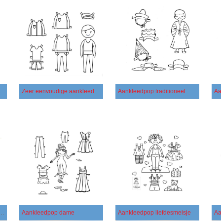
plattelandsmeisje
Zeer eenvoudige aankleedpop
Aankleedpop traditioneel
Aa
are aankleedpop glimlach
Aankleedpop dame
Aankleedpop liefdesmeisje
Aa