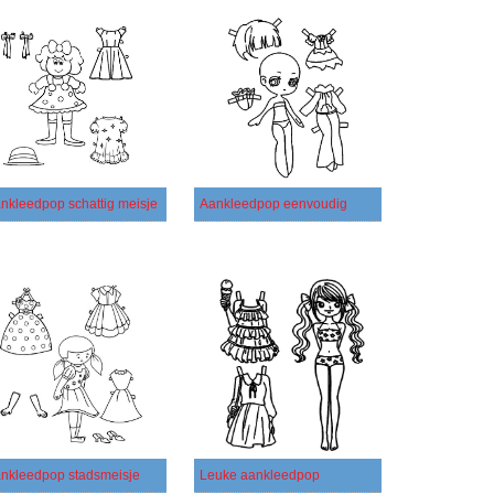
nkleedpop schattig meisje
Aankleedpop eenvoudig
nkleedpop stadsmeisje
Leuke aankleedpop