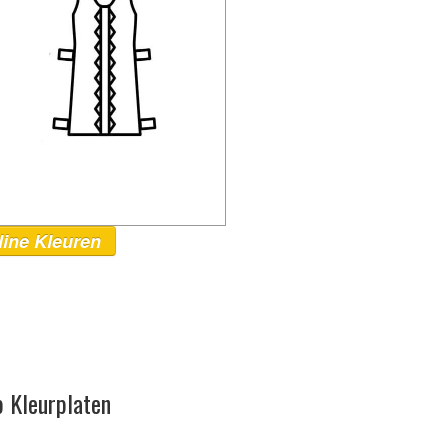
line Kleuren
p Kleurplaten