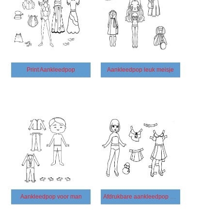
Print Aankleedpop
Aankleedpop leuk meisje
Aankleedpop voor man
Afdrukbare aankleedpop meisje