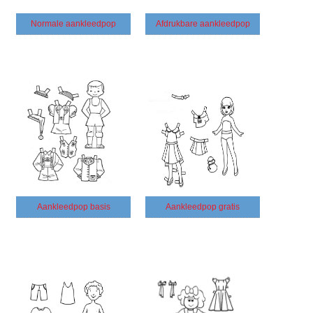
Normale aankleedpop
Afdrukbare aankleedpop
Aankleedpop basis
Aankleedpop gratis