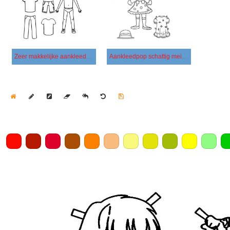
Zeer makkelijke aankleedpop
Aankleedpop schattig meisje
Home
Draw
Pencil
Eraser
Undo
Clear
Save