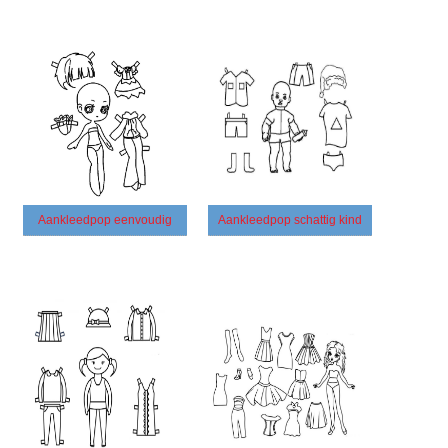
Aankleedpop eenvoudig
Aankleedpop schattig kind