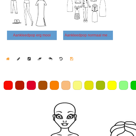
Aankleedpop erg mooi
Aankleedpop normaal meisje
Home
Draw
Pencil
Eraser
Undo
Clear
Save