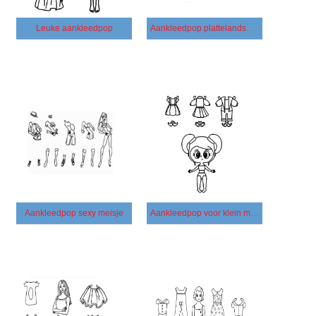
Leuke aankleedpop
Aankleedpop plattelandsmeisje
Aankleedpop sexy meisje
Aankleedpop voor klein meisje