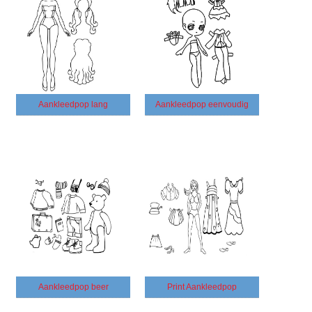
Aankleedpop lang
Aankleedpop eenvoudig
Aankleedpop beer
Print Aankleedpop