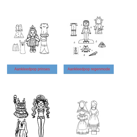
Aankleedpop prinses
Aankleedpop regenmode