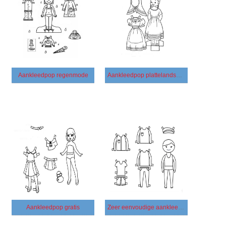
Aankleedpop regenmode
Aankleedpop plattelandsmeisje
Aankleedpop gratis
Zeer eenvoudige aankleedpop