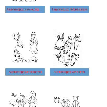
Aankleedpop eenvoudig meisje
Aankleedpop liefdesmeisje
Aankleedpop traditioneel
Aankleedpop voor idool