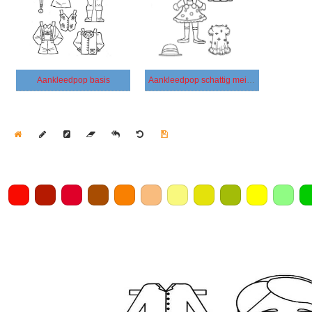
Aankleedpop basis
Aankleedpop schattig meisje
Home
Draw
Pencil
Eraser
Undo
Clear
Save