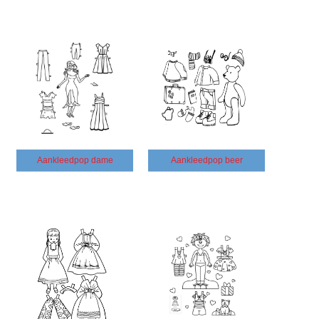
Aankleedpop dame
Aankleedpop beer