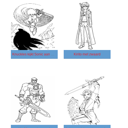
Knuckles kijkt Sonic aan met zijn zwaard
Kirito met zwaard