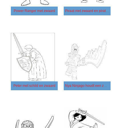
Power Ranger met zwaard
Piraat met zwaard en piratenschip
Peter met schild en zwaard
Nya Ninjago houdt een zwaard vast