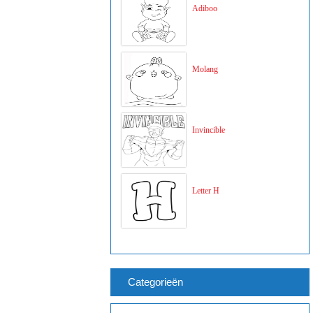
Adiboo
Molang
Invincible
Letter H
Categorieën