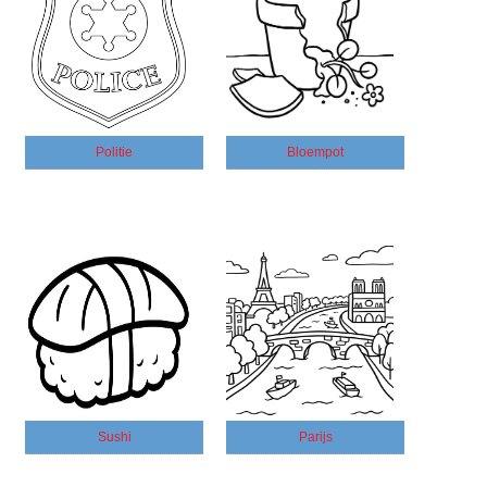
Politie
Bloempot
Sushi
Parijs