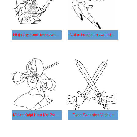
Ninja Jay houdt twee zwaarden vast
Mulan houdt een zwaard vast
Mulan Knipt Haar Met Zwaard
Twee Zwaarden Vechten