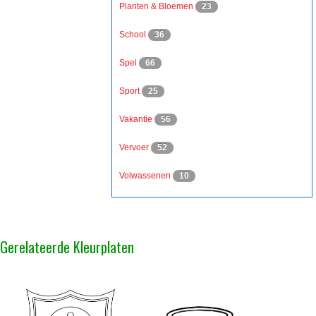
Planten & Bloemen
23
School
36
Spel
66
Sport
25
Vakantie
56
Vervoer
52
Volwassenen
10
Gerelateerde Kleurplaten