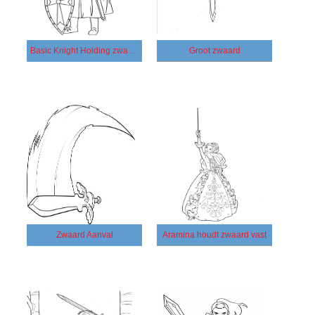
Basic Knight Holding zwaard en schild
Groot zwaard
Zwaard Aanval
Aramina houdt zwaard vast