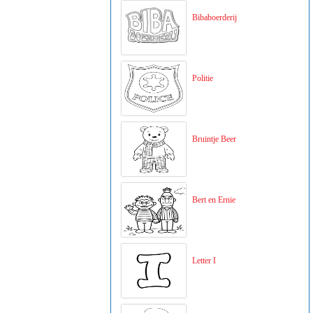
Bibaboerderij
Politie
Bruintje Beer
Bert en Ernie
Letter I