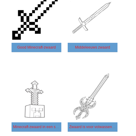
Good Minecraft-zwaard
Middeleeuws zwaard
Minecraft-zwaard in een steen
Zwaard is voor volwassenen