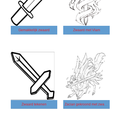
Gemakkelijk zwaard
Zwaard met Vlam
Zwaard tekenen
Zacian gekroond met zwaard