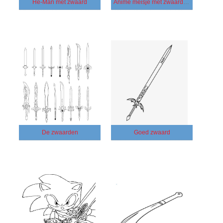
He-Man met zwaard
Anime meisje met zwaard en schild
De zwaarden
Goed zwaard