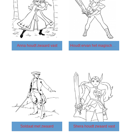
Anna houdt zwaard vast
Houdt ervan het magische zwaard vast te houden
Soldaat met zwaard
Shera houdt zwaard vast