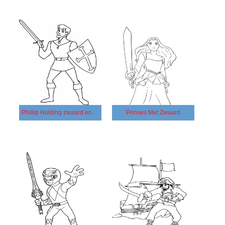
Phillip Holding zwaard en schild
Prinses Met Zwaard