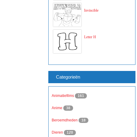
Invincible
Letter H
Categorieën
Animatiefilms
161
Anime
38
Beroemdheden
18
Dieren
120