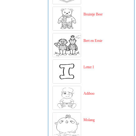
Bruintje Beer
Bert en Ernie
Letter I
Adiboo
Molang