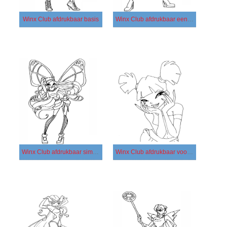
Winx Club afdrukbaar basis
Winx Club afdrukbaar eenvoudig
Winx Club afdrukbaar simpel
Winx Club afdrukbaar voor kinderen