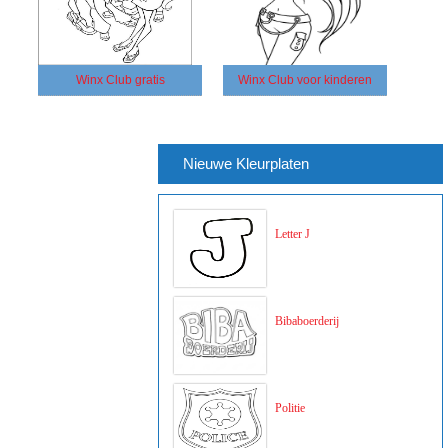
Winx Club gratis
Winx Club voor kinderen
Nieuwe Kleurplaten
Letter J
Bibaboerderij
Politie