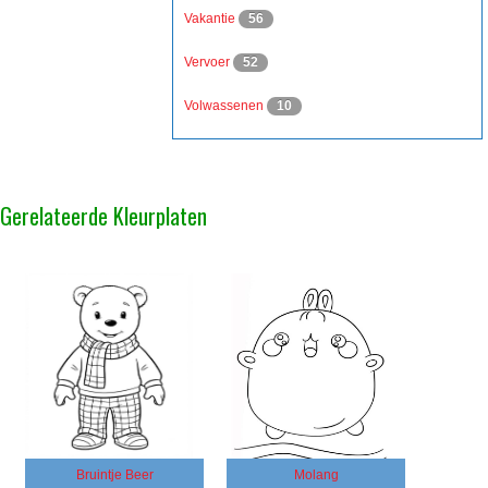
Vakantie
56
Vervoer
52
Volwassenen
10
Gerelateerde Kleurplaten
Bruintje Beer
Molang