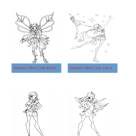
Tekenen Winx Club tekenfilm
Tekenen Winx Club voor kinderen