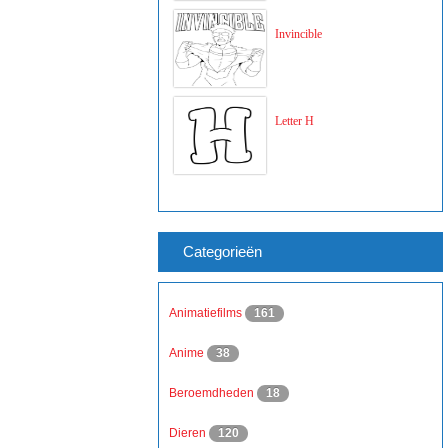
Invincible
Letter H
Categorieën
Animatiefilms
161
Anime
38
Beroemdheden
18
Dieren
120