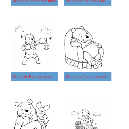
Winnie de Poeh gratis basis
Winnie de Poeh gratis eenvoudig
Winnie de Poeh gratis simpel
Winnie de Poeh gratis voor kinderen