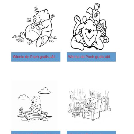
Winnie de Poeh gratis afdrukbaar voor kinderen
Winnie de Poeh gratis afdrukbaar