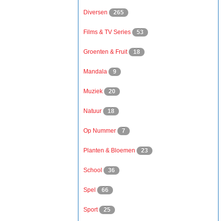
Diversen
265
Films & TV Series
53
Groenten & Fruit
18
Mandala
9
Muziek
20
Natuur
18
Op Nummer
7
Planten & Bloemen
23
School
36
Spel
66
Sport
25