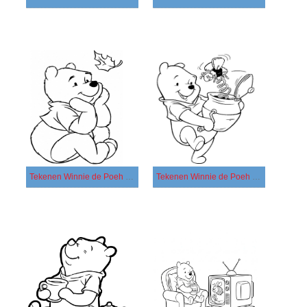
Tekenen Winnie de Poeh gratis
Tekenen Winnie de Poeh simpel