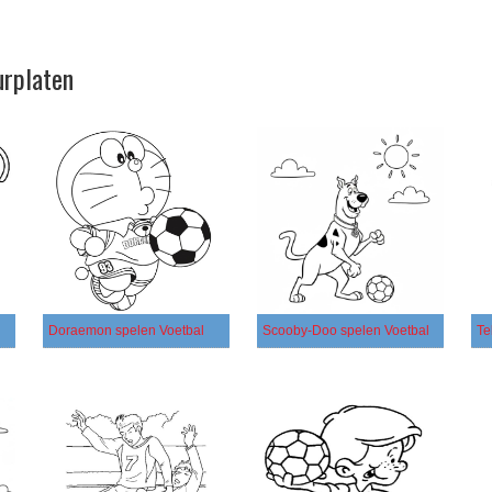
urplaten
Doraemon spelen Voetbal
Scooby-Doo spelen Voetbal
Te