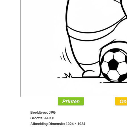
Printen
On
Beeldtype: JPG
Grootte: 44 KB
Afbeelding Dimensie:
1024 × 1024