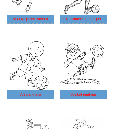
Woody spelen Voetbal
Professionele speler spelen Voetbal
Voetbal gratis
Voetbal printbaar