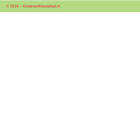
© 2026 – KinderenKleurplaat.nl