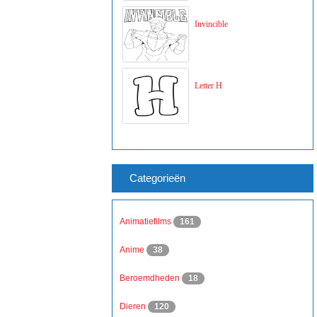
Invincible
Letter H
Categorieën
Animatiefilms
161
Anime
38
Beroemdheden
18
Dieren
120