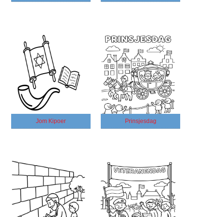
Jom Kipoer
Prinsjesdag