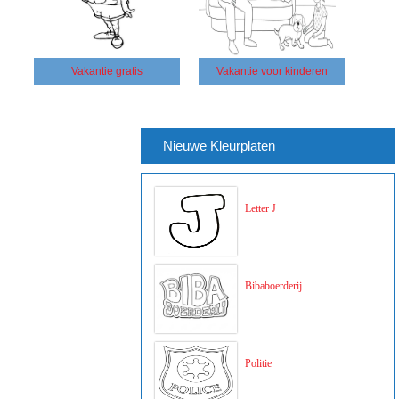
Vakantie gratis
Vakantie voor kinderen
Nieuwe Kleurplaten
Letter J
Bibaboerderij
Politie