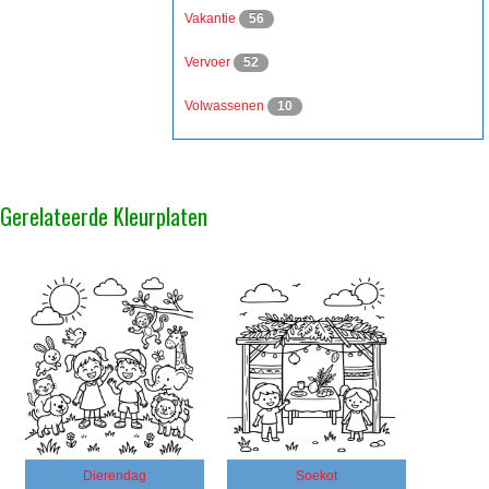
Vakantie
56
Vervoer
52
Volwassenen
10
Gerelateerde Kleurplaten
Dierendag
Soekot