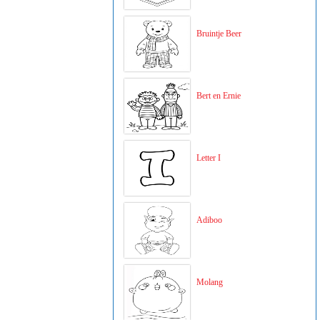
Bruintje Beer
Bert en Ernie
Letter I
Adiboo
Molang