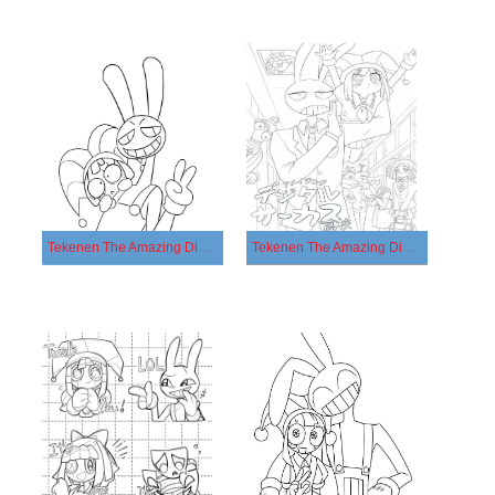
Tekenen The Amazing Digital Circus voor kinderen
Tekenen The Amazing Digital Circus