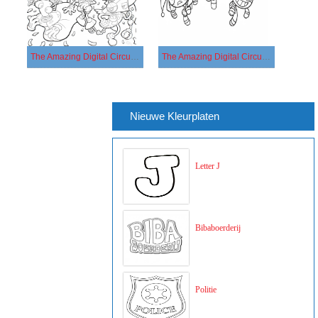
The Amazing Digital Circus gratis
The Amazing Digital Circus voor kinderen
Nieuwe Kleurplaten
Letter J
Bibaboerderij
Politie