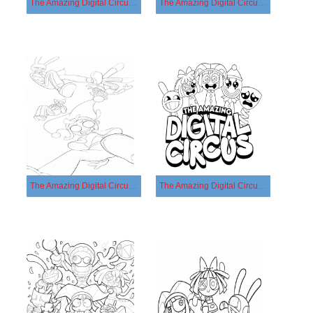
The Amazing Digital Circus gratis basis
The Amazing Digital Circus gratis eenvoudig
The Amazing Digital Circus gratis simpel
The Amazing Digital Circus gratis voor kinderen