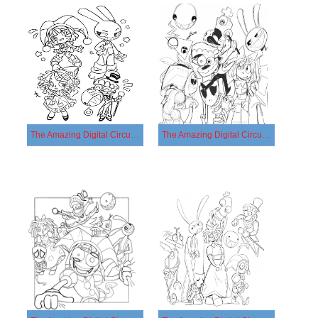
The Amazing Digital Circus gratis afdrukbaar voor kinderen
The Amazing Digital Circus gratis afdrukbaar