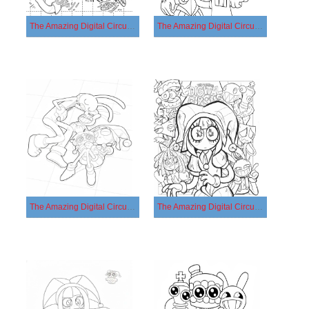
The Amazing Digital Circus afdrukbaar basis
The Amazing Digital Circus afdrukbaar eenvoudig
The Amazing Digital Circus afdrukbaar simpel
The Amazing Digital Circus afdrukbaar voor kinderen