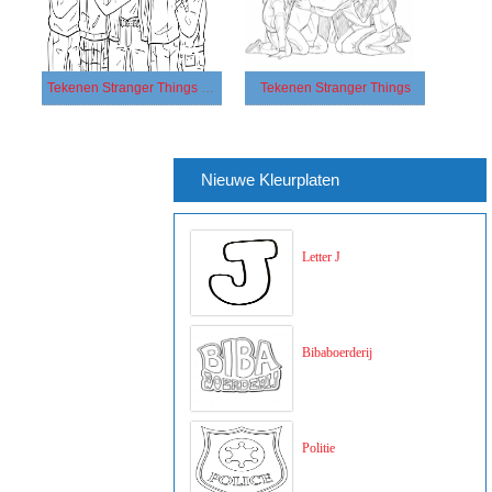
Tekenen Stranger Things voor kinderen
Tekenen Stranger Things
Nieuwe Kleurplaten
Letter J
Bibaboerderij
Politie