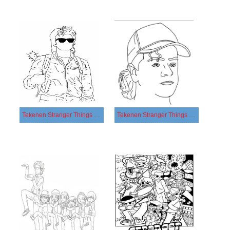
Tekenen Stranger Things afdrukbaar eenvoudig
Tekenen Stranger Things afdrukbaar simpel