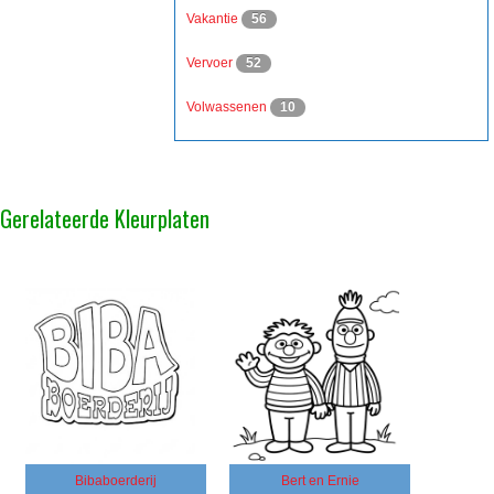
Vakantie
56
Vervoer
52
Volwassenen
10
Gerelateerde Kleurplaten
Bibaboerderij
Bert en Ernie