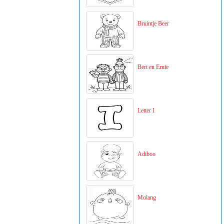
Bruintje Beer
Bert en Ernie
Letter I
Adiboo
Molang