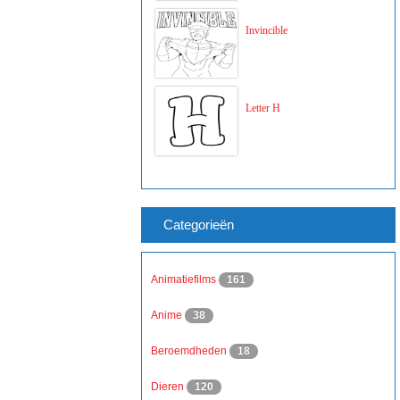
Invincible
Letter H
Categorieën
Animatiefilms
161
Anime
38
Beroemdheden
18
Dieren
120