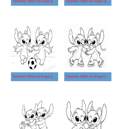
Tekenen Stitch en Angel gratis simpel
Tekenen Stitch en Angel gratis voor kinderen
Tekenen Stitch en Angel gratis
Tekenen Stitch en Angel simpel