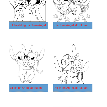
Afbeelding Stitch en Angel
Stitch en Angel afdrukbaar basis
Stitch en Angel afdrukbaar eenvoudig
Stitch en Angel afdrukbaar simpel