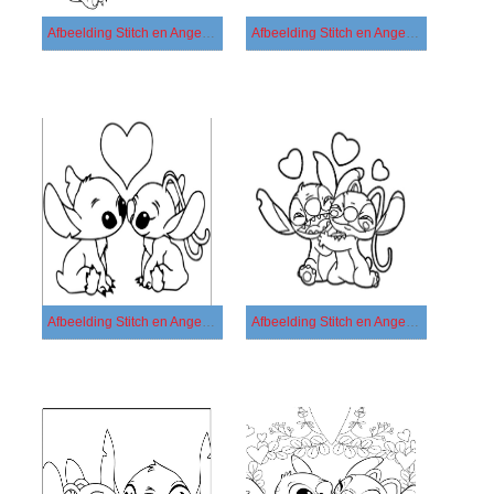
Afbeelding Stitch en Angel afdrukbaar
Afbeelding Stitch en Angel gratis afdrukbaar
Afbeelding Stitch en Angel gratis
Afbeelding Stitch en Angel printbaar