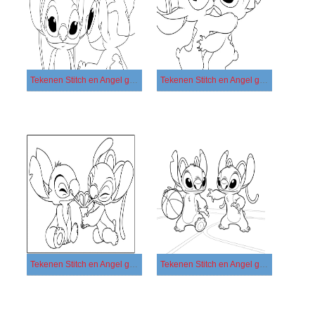
Tekenen Stitch en Angel gratis afdrukbaar basis
Tekenen Stitch en Angel gratis afdrukbaar eenvoudig
Tekenen Stitch en Angel gratis afdrukbaar simpel
Tekenen Stitch en Angel gratis afdrukbaar