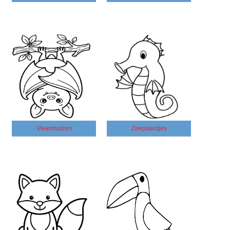
Vleermuizen
Zeepaardjes