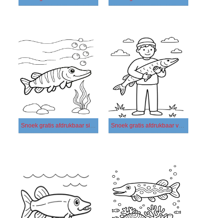
Snoek gratis afdrukbaar simpel
Snoek gratis afdrukbaar voor kinderen