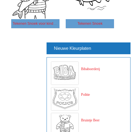
Tekenen Snoek voor kinderen
Tekenen Snoek
Nieuwe Kleurplaten
Bibaboerderij
Politie
Bruintje Beer