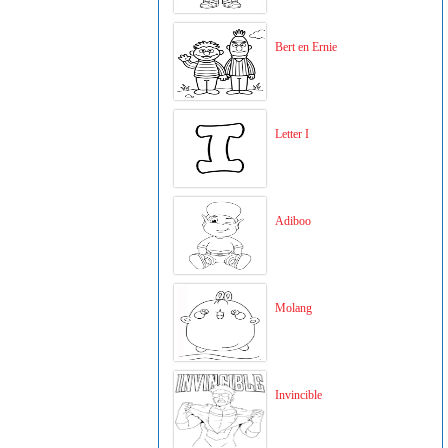
Bert en Ernie
Letter I
Adiboo
Molang
Invincible