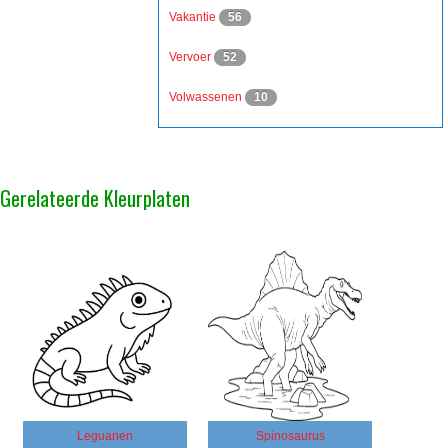
Vakantie
56
Vervoer
52
Volwassenen
10
Gerelateerde Kleurplaten
Leguanen
Spinosaurus