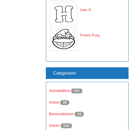
Letter H
Donkey Kong
Categorieën
Animatiefilms
161
Anime
38
Beroemdheden
18
Dieren
120