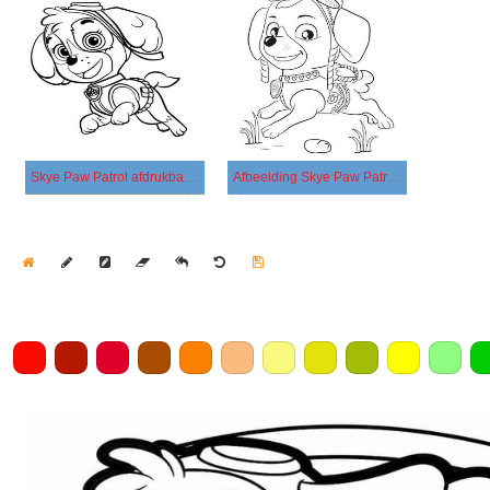
Skye Paw Patrol afdrukbaar basis
Afbeelding Skye Paw Patrol afdrukbaar
Home
Draw
Pencil
Eraser
Undo
Clear
Save