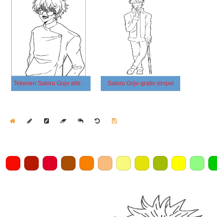
Tekenen Satoru Gojo afdrukbaar
Satoru Gojo gratis simpel
Home
Draw
Pencil
Eraser
Undo
Clear
Save