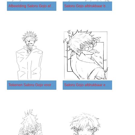
Afbeelding Satoru Gojo afdrukbaar
Satoru Gojo afdrukbaar basis
Tekenen Satoru Gojo voor kinderen
Satoru Gojo afdrukbaar eenvoudig